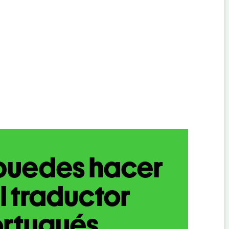
puedes hacer
l traductor
ortugués