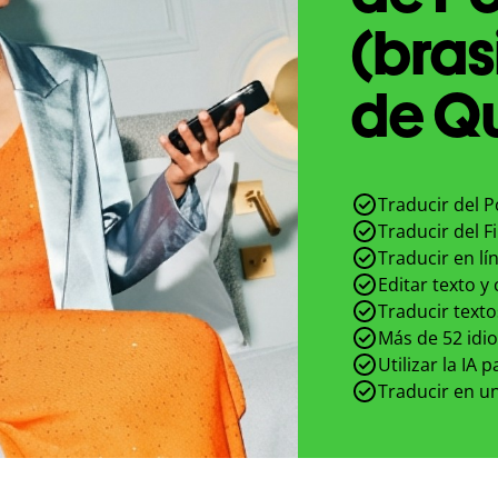
(bras
de Qu
Traducir del P
Traducir del F
Traducir en lí
Editar texto y
Traducir texto
Más de 52 idi
Utilizar la IA 
Traducir en un