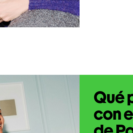
Qué 
con e
de P