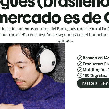
gués (brasileño)
mercado es de 
aduce documentos enteros del Portugués (brasileño) al Finés
gués (brasileño) en cuestión de segundos con el traductor 
Quillbot.
Basado en IA
Traductor:
Pa
Multilingüe:
100 % gratis:
Pásate a Pre