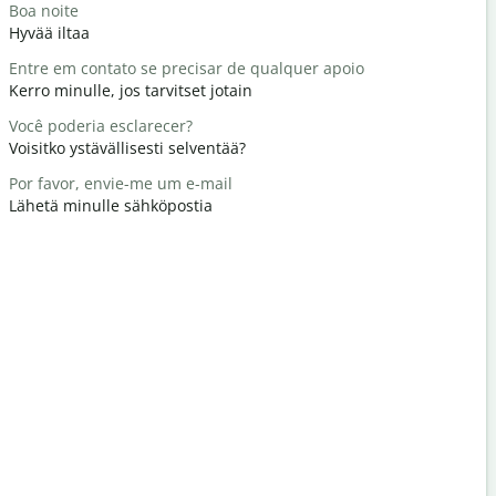
Boa noite
Olá / Olá
Hyvää iltaa
Hei / Hei
Entre em contato se precisar de qualquer apoio
Tudo bem
Kerro minulle, jos tarvitset jotain
Miten voit
Você poderia esclarecer?
De nada
Voisitko ystävällisesti selventää?
Tervetuloa
Por favor, envie-me um e-mail
Com licenç
Lähetä minulle sähköpostia
Anteeksi /
Onde é o h
Missä on lä