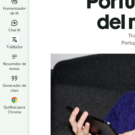
Portu
Humanizador
del 
de IA
Chat IA
Tr
Portu
Traductor
Resumidor de
textos
Generador de
citas
Quillbot para
Chrome