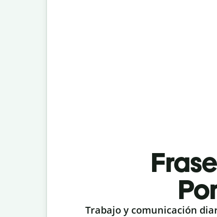
Fras
Por
Slide 1 of 6
Trabajo y comunicación dia