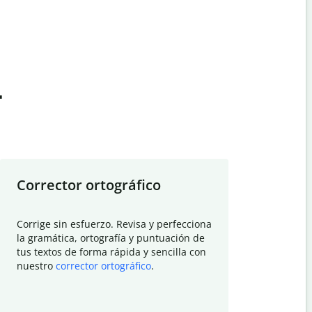
t
Corrector ortográfico
Resumid
Corrige sin esfuerzo. Revisa y perfecciona
Deja que el
la gramática, ortografía y puntuación de
Quillbot si
tus textos de forma rápida y sencilla con
investigació
nuestro
corrector ortográfico
.
electrónico
visión gener