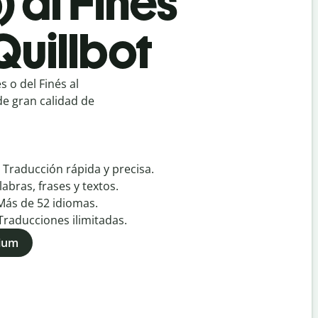
 al Finés
Quillbot
 o del Finés al
de gran calidad de
:
Traducción rápida y precisa.
labras, frases y textos.
Más de
52
idiomas.
Traducciones ilimitadas.
mium