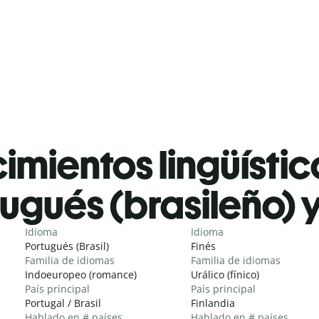
mientos lingüístic
ugués (brasileño) y
Idioma
Idioma
Portugués (Brasil)
Finés
Familia de idiomas
Familia de idiomas
Indoeuropeo (romance)
Urálico (fínico)
País principal
País principal
Portugal / Brasil
Finlandia
Hablado en # países
Hablado en # países