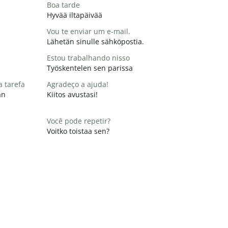
Boa tarde
Hyvää iltapäivää
Vou te enviar um e-mail.
Lähetän sinulle sähköpostia.
Estou trabalhando nisso
Työskentelen sen parissa
a tarefa
Agradeço a ajuda!
än
Kiitos avustasi!
Você pode repetir?
Voitko toistaa sen?