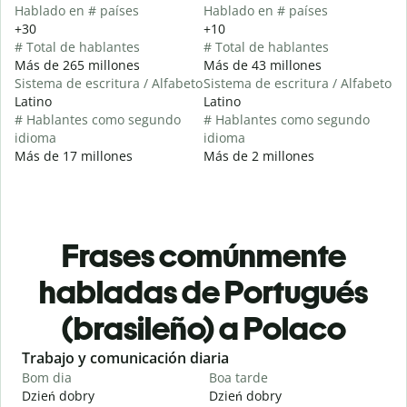
Hablado en # países
Hablado en # países
+30
+10
# Total de hablantes
# Total de hablantes
Más de 265 millones
Más de 43 millones
Sistema de escritura / Alfabeto
Sistema de escritura / Alfabeto
Latino
Latino
# Hablantes como segundo
# Hablantes como segundo
idioma
idioma
Más de 17 millones
Más de 2 millones
Frases comúnmente
habladas de Portugués
(brasileño) a Polaco
Slide 1 of 6
Trabajo y comunicación diaria
S
Bom dia
Boa tarde
O
Dzień dobry
Dzień dobry
C