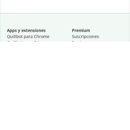
Apps y extensiones
Premium
Quillbot para Chrome
Suscripciones
Quillbot para Edge
Precios
Quillbot para Safari
Para equipos
Quillbot para Android
Afiliación
Quillbot para iOS
Solicita una demostración
Quillbot para Windows
Quillbot para macOS
Quillbot para Word
Herramientas
Empresa
Recursos de escritura
Acerca de
Corrección lingüística
Privacidad
Citas y originalidad
Empleos
Herramientas de IA
Centro de ayuda
Herramientas PDF
Contáctanos
Herramientas para
Recursos
imágenes