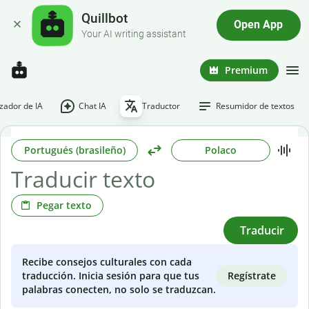
Quillbot
Open App
Your AI writing assistant
Premium
ador de IA
Chat IA
Traductor
Resumidor de textos
Portugués (brasileño)
Polaco
Pegar texto
Traducir
Recibe consejos culturales con cada
Regístrate
traducción. Inicia sesión para que tus
palabras conecten, no solo se traduzcan.