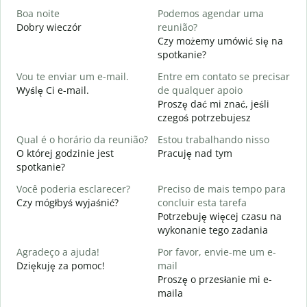
Boa noite
Podemos agendar uma
Dobry wieczór
reunião?
N
Czy możemy umówić się na
B
spotkanie?
D
Vou te enviar um e-mail.
Entre em contato se precisar
D
Wyślę Ci e-mail.
de qualquer apoio
N
Proszę dać mi znać, jeśli
czegoś potrzebujesz
S
T
Qual é o horário da reunião?
Estou trabalhando nisso
O której godzinie jest
Pracuję nad tym
A
spotkanie?
D
Você poderia esclarecer?
Preciso de mais tempo para
O
Czy mógłbyś wyjaśnić?
concluir esta tarefa
p
Potrzebuję więcej czasu na
G
wykonanie tego zadania
Agradeço a ajuda!
Por favor, envie-me um e-
Dziękuję za pomoc!
mail
Proszę o przesłanie mi e-
maila