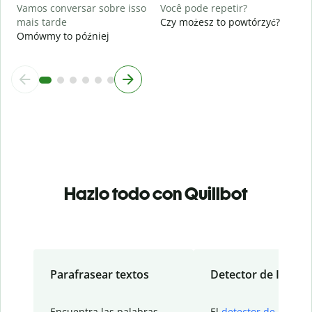
Vamos conversar sobre isso
Você pode repetir?
mais tarde
Czy możesz to powtórzyć?
Omówmy to później
Hazlo todo con Quillbot
Parafrasear textos
Detector de IA
Encuentra las palabras
El
detector de IA
de