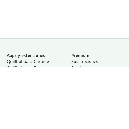
Apps y extensiones
Premium
Quillbot para Chrome
Suscripciones
Quillbot para Edge
Precios
Quillbot para Safari
Para equipos
Quillbot para Android
Afiliación
Quillbot para iOS
Solicita una demostración
Quillbot para Windows
Quillbot para macOS
Quillbot para Word
Herramientas
Empresa
Recursos de escritura
Acerca de
Corrección lingüística
Privacidad
Citas y originalidad
Empleos