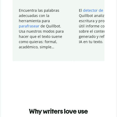
Encuentra las palabras
El
detector de IA
de
adecuadas con la
Quillbot analiza tu
herramienta para
escritura y proporcio
parafrasear
de Quillbot.
útil informe con detal
Usa nuestros modos para
sobre el contenido
hacer que el texto suene
generado y refinado p
como quieras: formal,
IA en tu texto.
académico, simple…
Why writers love use