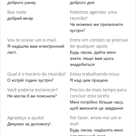
доброго ранку
доброго дня
П
Boa noite
Podemos agendar uma
добрий вечір
reunião?
М
Чи можемо ми призначити
B
зустріч?
Д
Vou te enviar um e-mail.
Entre em contato se precisar
в
Я надішлю вам електронний
de qualquer apoio
D
лист.
Будь ласка, дайте мені
Н
знати, якщо вам щось
знадобиться
S
т
Qual é o horário da reunião?
Estou trabalhando nisso
О котрій годині зустріч?
Я над цим працюю
A
д
Você poderia esclarecer?
Preciso de mais tempo para
Не могли б ви пояснити?
concluir esta tarefa
O
Мені потрібно більше часу,
p
щоб виконати це завдання
Д
г
Agradeço a ajuda!
Por favor, envie-me um e-
Дякуємо за допомогу!
mail
Будь ласка, надішліть мені
електронний лист