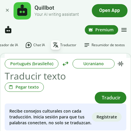
Quillbot
Open App
Your AI writing assistant
Premium
ador de IA
Chat IA
Traductor
Resumidor de textos
Portugués (brasileño)
Ucraniano
Pegar texto
Traducir
Recibe consejos culturales con cada
Regístrate
traducción. Inicia sesión para que tus
palabras conecten, no solo se traduzcan.