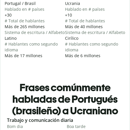
Portugal / Brasil
Ucrania
Hablado en # países
Hablado en # países
+30
+10
# Total de hablantes
# Total de hablantes
Más de 265 millones
Más de 40 millones
Sistema de escritura / Alfabeto
Sistema de escritura / Alfabeto
Latino
Cirílico
# Hablantes como segundo
# Hablantes como segundo
idioma
idioma
Más de 17 millones
Más de 6 millones
Frases comúnmente
habladas de Portugués
(brasileño) a Ucraniano
Slide 1 of 6
Trabajo y comunicación diaria
S
Bom dia
Boa tarde
O