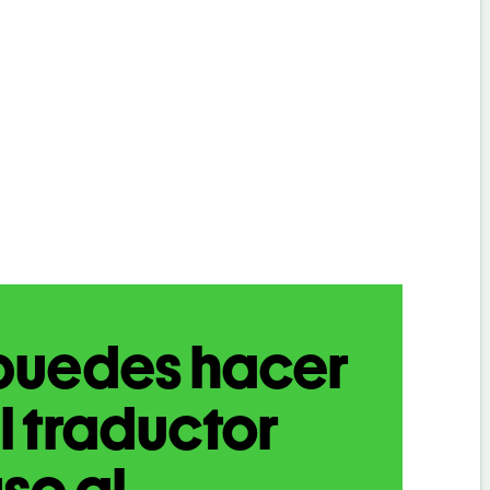
puedes hacer
l traductor
so al