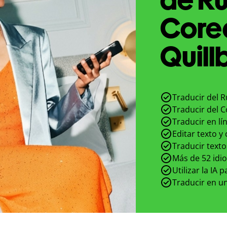
Core
Quill
Traducir del 
Traducir del 
Traducir en lí
Editar texto y
Traducir texto
Más de 52 idi
Utilizar la IA 
Traducir en un