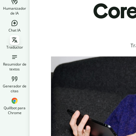
Core
Humanizador
de IA
Chat IA
Tr
Traductor
Resumidor de
textos
Generador de
citas
Quillbot para
Chrome