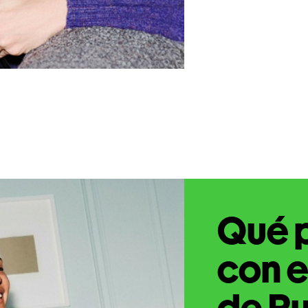
Qué 
con e
de Ru