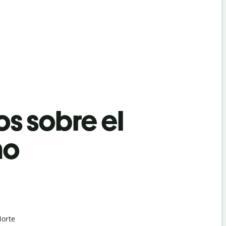
os sobre el
no
Norte