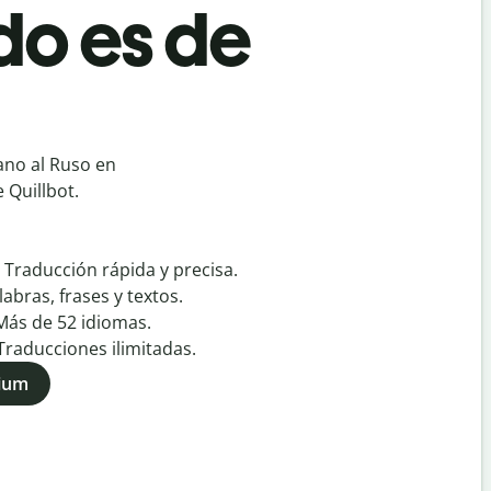
o es de
ano al Ruso en
 Quillbot.
:
Traducción rápida y precisa.
labras, frases y textos.
Más de
52
idiomas.
Traducciones ilimitadas.
mium