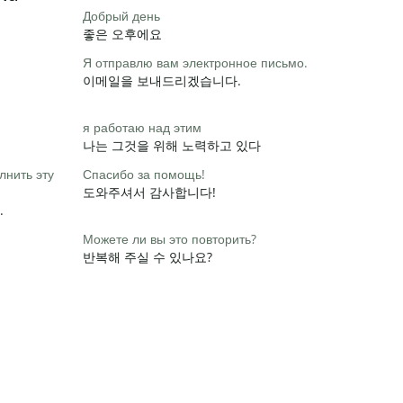
Добрый день
좋은 오후에요
Я отправлю вам электронное письмо.
이메일을 보내드리겠습니다.
я работаю над этим
나는 그것을 위해 노력하고 있다
лнить эту
Спасибо за помощь!
도와주셔서 감사합니다!
.
Можете ли вы это повторить?
반복해 주실 수 있나요?