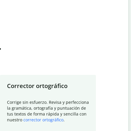
t
Corrector ortográfico
Resumid
Corrige sin esfuerzo. Revisa y perfecciona
Deja que el
la gramática, ortografía y puntuación de
Quillbot si
tus textos de forma rápida y sencilla con
investigació
nuestro
corrector ortográfico
.
electrónico
visión gener