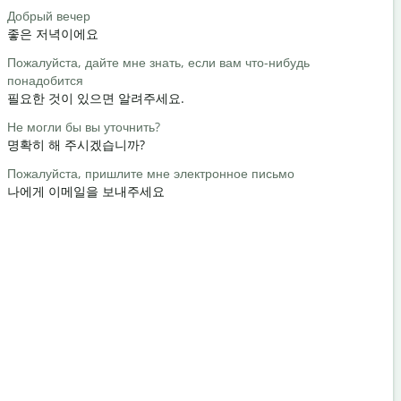
Добрый вечер
Привет / П
좋은 저녁이에요
안녕 / 안녕
Пожалуйста, дайте мне знать, если вам что-нибудь
Как вы?
понадобится
어떻게 지내
필요한 것이 있으면 알려주세요.
Пожалуйст
Не могли бы вы уточнить?
천만에요
명확히 해 주시겠습니까?
Извините /
Пожалуйста, пришлите мне электронное письмо
실례합니다
나에게 이메일을 보내주세요
Где наход
가장 가까운