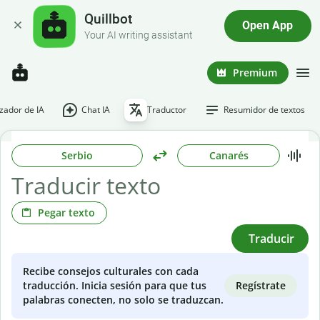
Quillbot
Open App
Your AI writing assistant
Premium
ador de IA
Chat IA
Traductor
Resumidor de textos
Serbio
Canarés
Pegar texto
Traducir
Recibe consejos culturales con cada
Regístrate
traducción. Inicia sesión para que tus
palabras conecten, no solo se traduzcan.