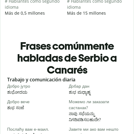
# Hablantes como segundo
# Hablantes como segundo
idioma
idioma
Más de 0,5 millones
Más de 15 millones
Frases comúnmente
habladas de Serbio a
Canarés
Slide 1 of 6
Trabajo y comunicación diaria
S
Добро јутро
Добар дан
З
ಶುಭೋದಯ
ಶುಭ ಮಧ್ಯಾಹ್ನ
Добро вече
Можемо ли заказати
З
ಶುಭ ಸಂಜೆ
састанак?
ನ
ನಾವು ಸಭೆಯನ್ನು
Д
ನಿಗದಿಪಡಿಸಬಹುದೇ?
Послаћу вам е-маил.
Јавите ми ако вам нешто
Н