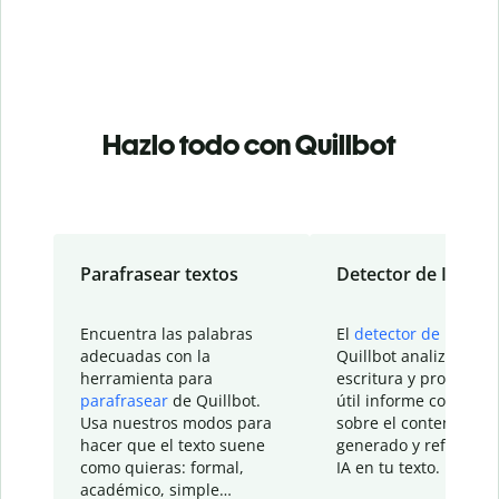
Hazlo todo con Quillbot
Parafrasear textos
Detector de IA
Encuentra las palabras
El
detector de IA
de
adecuadas con la
Quillbot analiza tu
herramienta para
escritura y proporcio
parafrasear
de Quillbot.
útil informe con detal
Usa nuestros modos para
sobre el contenido
hacer que el texto suene
generado y refinado p
como quieras: formal,
IA en tu texto.
académico, simple…