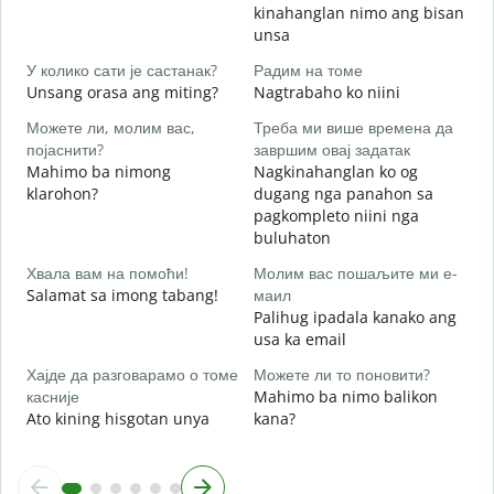
G
kinahanglan nimo ang bisan
unsa
Д
O
У колико сати је састанак?
Радим на томе
Unsang orasa ang miting?
Nagtrabaho ko niini
Можете ли, молим вас,
Треба ми више времена да
појаснити?
завршим овај задатак
Mahimo ba nimong
Nagkinahanglan ko og
klarohon?
dugang nga panahon sa
Г
pagkompleto niini nga
A
buluhaton
h
Хвала вам на помоћи!
Молим вас пошаљите ми е-
Salamat sa imong tabang!
маил
Palihug ipadala kanako ang
usa ka email
Хајде да разговарамо о томе
Можете ли то поновити?
касније
Mahimo ba nimo balikon
Ato kining hisgotan unya
kana?