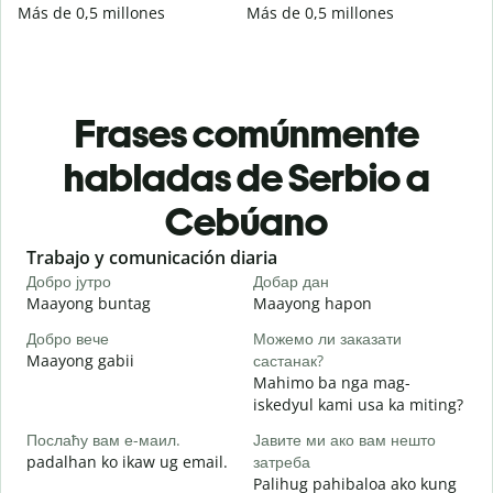
Más de 0,5 millones
Más de 0,5 millones
Frases comúnmente
habladas de Serbio a
Cebúano
Slide 1 of 6
Trabajo y comunicación diaria
S
Добро јутро
Добар дан
З
Maayong buntag
Maayong hapon
H
Добро вече
Можемо ли заказати
З
Maayong gabii
састанак?
A
Mahimo ba nga mag-
Д
iskedyul kami usa ka miting?
M
Послаћу вам е-маил.
Јавите ми ако вам нешто
g
padalhan ko ikaw ug email.
затреба
Н
Palihug pahibaloa ako kung