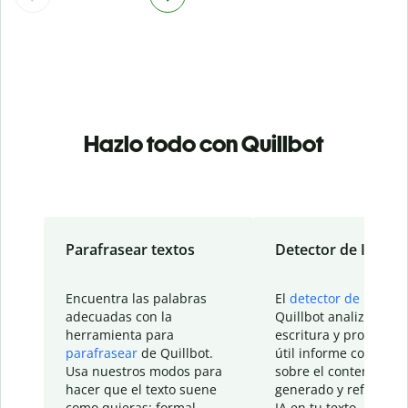
Hazlo todo con Quillbot
Parafrasear textos
Detector de IA
Encuentra las palabras
El
detector de IA
de
adecuadas con la
Quillbot analiza tu
herramienta para
escritura y proporcio
parafrasear
de Quillbot.
útil informe con detal
Usa nuestros modos para
sobre el contenido
hacer que el texto suene
generado y refinado p
como quieras: formal,
IA en tu texto.