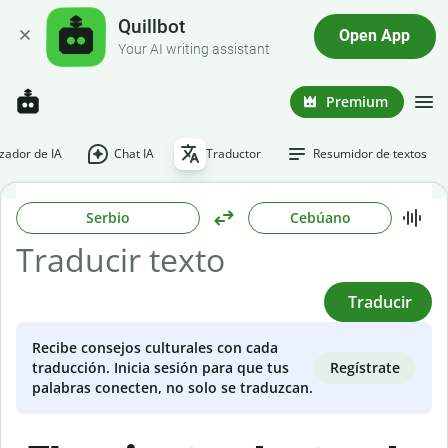
Quillbot
Open App
Your AI writing assistant
Premium
ador de IA
Chat IA
Traductor
Resumidor de textos
Serbio
Cebúano
Traducir
Recibe consejos culturales con cada
Regístrate
traducción. Inicia sesión para que tus
palabras conecten, no solo se traduzcan.