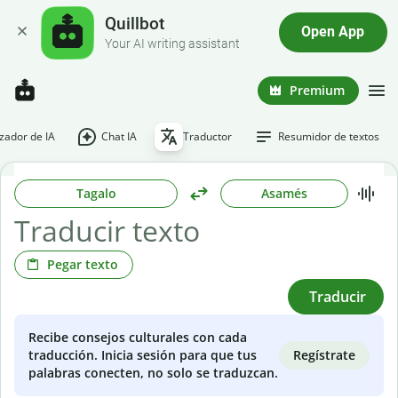
Quillbot
Open App
Your AI writing assistant
Premium
ador de IA
Chat IA
Traductor
Resumidor de textos
Tagalo
Asamés
Pegar texto
Traducir
Recibe consejos culturales con cada
Regístrate
traducción. Inicia sesión para que tus
palabras conecten, no solo se traduzcan.