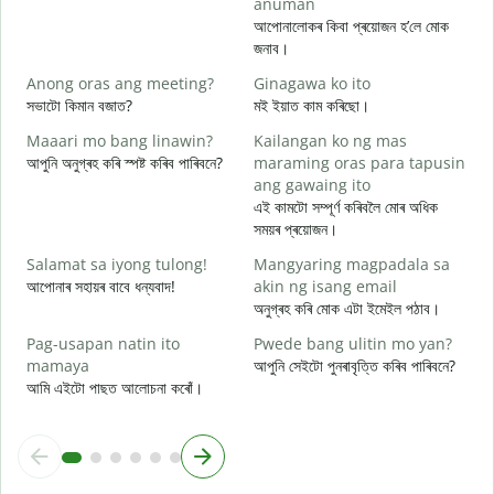
anuman
B
আপোনালোকৰ কিবা প্ৰয়োজন হ’লে মোক
আ
জনাব।
O
Anong oras ang meeting?
Ginagawa ko ito
হ
সভাটো কিমান বজাত?
মই ইয়াত কাম কৰিছো।
Maaari mo bang linawin?
Kailangan ko ng mas
ব
আপুনি অনুগ্ৰহ কৰি স্পষ্ট কৰিব পাৰিবনে?
maraming oras para tapusin
ang gawaing ito
S
এই কামটো সম্পূৰ্ণ কৰিবলৈ মোৰ অধিক
h
সময়ৰ প্ৰয়োজন।
ও
Salamat sa iyong tulong!
Mangyaring magpadala sa
আপোনাৰ সহায়ৰ বাবে ধন্যবাদ!
akin ng isang email
অনুগ্ৰহ কৰি মোক এটা ইমেইল পঠাব।
Pag-usapan natin ito
Pwede bang ulitin mo yan?
mamaya
আপুনি সেইটো পুনৰাবৃত্তি কৰিব পাৰিবনে?
আমি এইটো পাছত আলোচনা কৰোঁ।