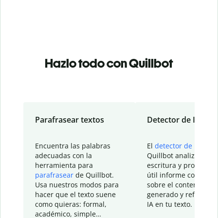
Hazlo todo con Quillbot
Parafrasear textos
Detector de IA
Encuentra las palabras
El
detector de IA
de
adecuadas con la
Quillbot analiza tu
herramienta para
escritura y proporcio
parafrasear
de Quillbot.
útil informe con detal
Usa nuestros modos para
sobre el contenido
hacer que el texto suene
generado y refinado p
como quieras: formal,
IA en tu texto.
académico, simple…