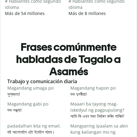
# Hablantes como segundo
# Hablantes como segundo
idioma
idioma
Más de 54 millones
Más de 8 millones
Frases comúnmente
habladas de Tagalo a
Asamés
Slide 1 of 6
Trabajo y comunicación diaria
S
Magandang umaga po
Magandang hapon po
H
সুপ্ৰভাত!
শুভ দুপৰীয়া!
ন
Magandang gabi po
Maaari ba tayong mag-
A
শুভ সন্ধ্যা!
iskedyul ng pagpupulong?
ম
আমি কি এখন সভা নিৰ্ধাৰণ কৰিব পাৰিম?
padadalhan kita ng email.
Mangyaring ipaalam sa akin
মই আপোনালৈ এটা ইমেইল পঠাম।
kung kailangan mo ng
স