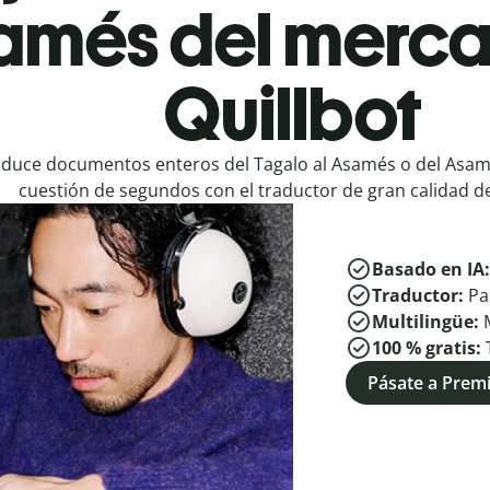
amés del merca
Quillbot
duce documentos enteros del Tagalo al Asamés o del Asamé
cuestión de segundos con el traductor de gran calidad de
Basado en IA
Traductor:
Pa
Multilingüe:
100 % gratis:
Pásate a Pre