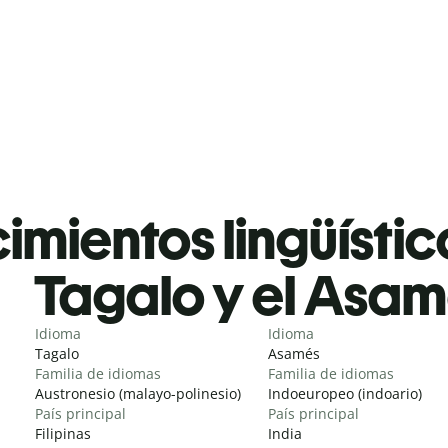
mientos lingüístic
Tagalo y el Asa
Idioma
Idioma
Tagalo
Asamés
Familia de idiomas
Familia de idiomas
Austronesio (malayo-polinesio)
Indoeuropeo (indoario)
País principal
País principal
Filipinas
India