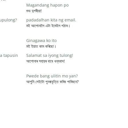
Magandang hapon po
শুভ দুপৰীয়া!
pupulong?
padadalhan kita ng email.
মই আপোনালৈ এটা ইমেইল পঠাম।
Ginagawa ko ito
মই ইয়াত কাম কৰিছো।
a tapusin
Salamat sa iyong tulong!
আপোনাৰ সহায়ৰ বাবে ধন্যবাদ!
Pwede bang ulitin mo yan?
আপুনি সেইটো পুনৰাবৃত্তি কৰিব পাৰিবনে?