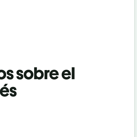
os sobre el
més