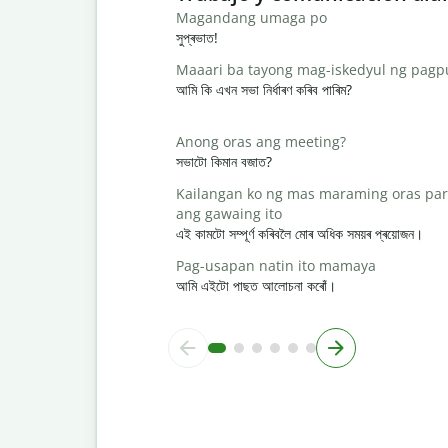
Magandang umaga po
সুপ্ৰভাত!
Maaari ba tayong mag-iskedyul ng pag
আমি কি এখন সভা নিৰ্ধাৰণ কৰিব পাৰিম?
Anong oras ang meeting?
সভাটো কিমান বজাত?
Kailangan ko ng mas maraming oras par
ang gawaing ito
এই কামটো সম্পূৰ্ণ কৰিবলৈ মোৰ অধিক সময়ৰ প্ৰয়োজন।
Pag-usapan natin ito mamaya
আমি এইটো পাছত আলোচনা কৰোঁ।