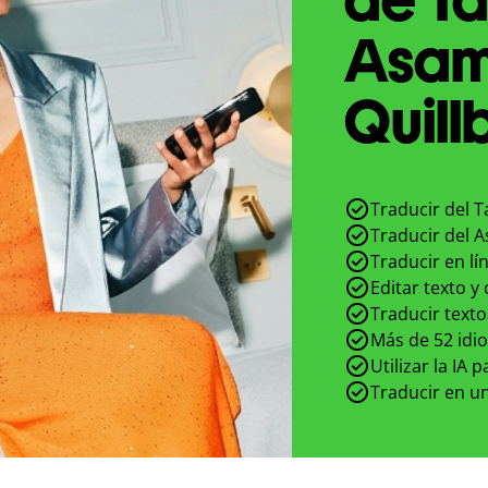
Asam
Quill
Traducir del 
Traducir del 
Traducir en lí
Editar texto y
Traducir texto
Más de 52 idi
Utilizar la IA 
Traducir en un