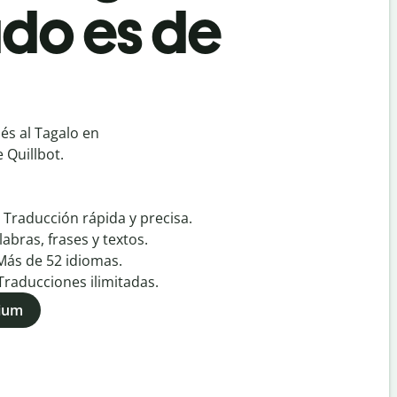
do es de
s al Tagalo en
 Quillbot.
:
Traducción rápida y precisa.
labras, frases y textos.
Más de
52
idiomas.
Traducciones ilimitadas.
mium