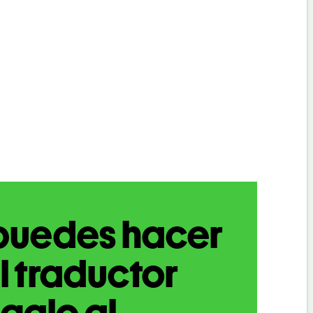
puedes hacer
l traductor
galo al