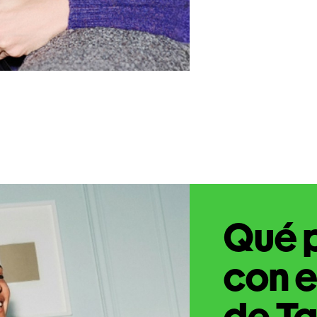
Qué 
con e
de Ta