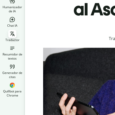
al As
Humanizador
de IA
Chat IA
Tra
Traductor
Resumidor de
textos
Generador de
citas
Quillbot para
Chrome