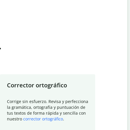
t
Corrector ortográfico
Resumid
Corrige sin esfuerzo. Revisa y perfecciona
Deja que el
la gramática, ortografía y puntuación de
Quillbot si
tus textos de forma rápida y sencilla con
investigació
nuestro
corrector ortográfico
.
electrónico
visión gener