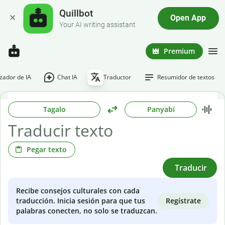
Quillbot
Open App
Your AI writing assistant
Premium
ador de IA
Chat IA
Traductor
Resumidor de textos
Tagalo
Panyabí
Pegar texto
Traducir
Recibe consejos culturales con cada
Regístrate
traducción. Inicia sesión para que tus
palabras conecten, no solo se traduzcan.