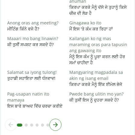
anuman
B
ਕਿਰਪਾ ਕਰਕੇ ਮੈਨੂੰ ਦੱਸੋ ਜੇ ਤੁਹਾਨੂੰ ਕਿਸੇ
ਤ
ਚੀਜ਼ ਦੀ ਲੋੜ ਹੈ
O
Anong oras ang meeting?
Ginagawa ko ito
ਹ
ਮੀਟਿੰਗ ਕਿੰਨੇ ਵਜੇ ਹੈ?
ਮੈਂ ਇਸ 'ਤੇ ਕੰਮ ਕਰ ਰਿਹਾ ਹਾਂ
Maaari mo bang linawin?
Kailangan ko ng mas
ਅ
ਕੀ ਤੁਸੀਂ ਸਪਸ਼ਟ ਕਰ ਸਕਦੇ ਹੋ?
maraming oras para tapusin
ang gawaing ito
S
ਮੈਨੂੰ ਇਸ ਕੰਮ ਨੂੰ ਪੂਰਾ ਕਰਨ ਲਈ ਹੋਰ
h
ਸਮਾਂ ਚਾਹੀਦਾ ਹੈ
ਨ
Salamat sa iyong tulong!
Mangyaring magpadala sa
ਤੁਹਾਡੀ ਸਹਾਇਤਾ ਲਈ ਧੰਨਵਾਦ!
akin ng isang email
ਕਿਰਪਾ ਕਰਕੇ ਮੈਨੂੰ ਇੱਕ ਈਮੇਲ ਭੇਜੋ
Pag-usapan natin ito
Pwede bang ulitin mo yan?
mamaya
ਕੀ ਤੁਸੀਂ ਇਸ ਨੂੰ ਦੁਹਰਾ ਸਕਦੇ ਹੋ?
ਇਸ ਬਾਰੇ ਬਾਅਦ ਵਿੱਚ ਚਰਚਾ ਕਰੀਏ