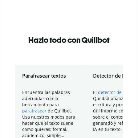
Hazlo todo con Quillbot
Parafrasear textos
Detector de IA
Encuentra las palabras
El
detector de IA
de
adecuadas con la
Quillbot analiza tu
herramienta para
escritura y proporcio
parafrasear
de Quillbot.
útil informe con detal
Usa nuestros modos para
sobre el contenido
hacer que el texto suene
generado y refinado p
como quieras: formal,
IA en tu texto.
académico, simple…