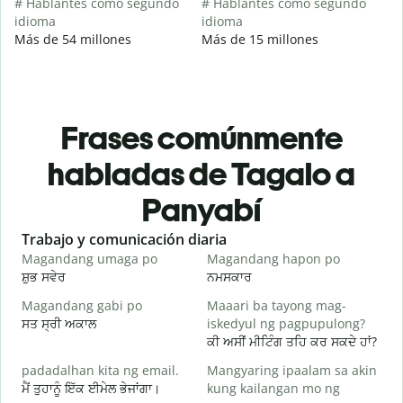
# Hablantes como segundo
# Hablantes como segundo
idioma
idioma
Más de 54 millones
Más de 15 millones
Frases comúnmente
habladas de Tagalo a
Panyabí
Slide 1 of 6
Trabajo y comunicación diaria
S
Magandang umaga po
Magandang hapon po
H
ਸ਼ੁਭ ਸਵੇਰ
ਨਮਸਕਾਰ
ਹ
Magandang gabi po
Maaari ba tayong mag-
A
ਸਤ ਸ੍ਰੀ ਅਕਾਲ
iskedyul ng pagpupulong?
ਮ
ਕੀ ਅਸੀਂ ਮੀਟਿੰਗ ਤਹਿ ਕਰ ਸਕਦੇ ਹਾਂ?
padadalhan kita ng email.
Mangyaring ipaalam sa akin
ਮੈਂ ਤੁਹਾਨੂੰ ਇੱਕ ਈਮੇਲ ਭੇਜਾਂਗਾ।
kung kailangan mo ng
ਸ