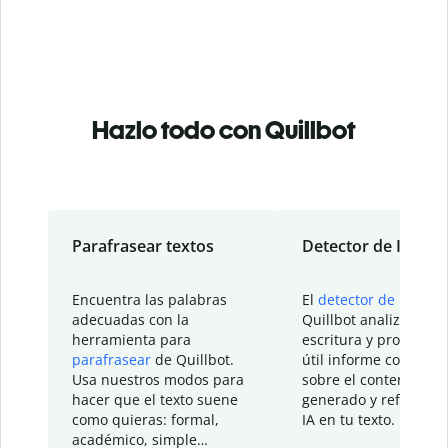
Hazlo todo con Quillbot
Parafrasear textos
Detector de IA
Encuentra las palabras
El
detector de IA
de
adecuadas con la
Quillbot analiza tu
herramienta para
escritura y proporcio
parafrasear
de Quillbot.
útil informe con detal
Usa nuestros modos para
sobre el contenido
hacer que el texto suene
generado y refinado p
como quieras: formal,
IA en tu texto.
académico, simple…