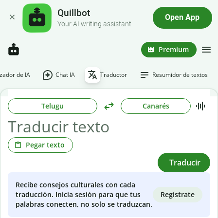
Quillbot
Open App
Your AI writing assistant
Premium
ador de IA
Chat IA
Traductor
Resumidor de textos
Telugu
Canarés
Pegar texto
Traducir
Recibe consejos culturales con cada
Regístrate
traducción. Inicia sesión para que tus
palabras conecten, no solo se traduzcan.