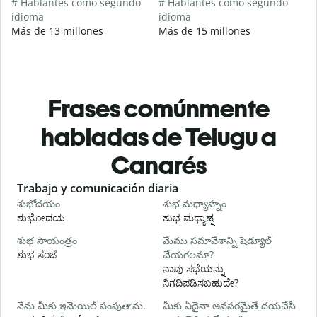
# Hablantes como segundo
# Hablantes como segundo
idioma
idioma
Más de 13 millones
Más de 15 millones
Frases comúnmente
habladas de Telugu a
Canarés
Slide 1 of 6
Trabajo y comunicación diaria
S
శుభోదయం
శుభ మధ్యాహ్నం
హ
ಶುಭೋದಯ
ಶುಭ ಮಧ್ಯಾಹ್ನ
శుభ సాయంత్రం
మేము సమావేశాన్ని షెడ్యూల్
న
ಶುಭ ಸಂಜೆ
చేయగలమా?
ನ
ನಾವು ಸಭೆಯನ್ನು
శ
ನಿಗದಿಪಡಿಸಬಹುದೇ?
నేను మీకు ఇమెయిల్ పంపుతాను.
మీకు ఏదైనా అవసరమైతే దయచేసి
మ