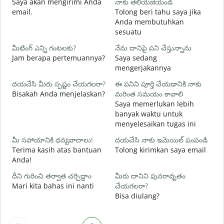
Saya akan mengirimi Anda
నాకు తెలియజేయండి
మ
email.
Tolong beri tahu saya jika
T
Anda membutuhkan
sesuatu
అ
Y
మీటింగ్ ఎన్ని గంటలకు?
నేను దానిపై పని చేస్తున్నాను
Jam berapa pertemuannya?
Saya sedang
వ
mengerjakannya
S
దయచేసి మీరు స్పష్టం చేయగలరా?
ఈ పనిని పూర్తి చేయడానికి నాకు
Bisakah Anda menjelaskan?
మరింత సమయం కావాలి
స
Saya memerlukan lebih
D
banyak waktu untuk
menyelesaikan tugas ini
మీ సహాయానికి ధన్యవాదాలు!
దయచేసి నాకు ఇమెయిల్ పంపండి
Terima kasih atas bantuan
Tolong kirimkan saya email
Anda!
దీని గురించి తర్వాత చర్చిద్దాం
మీరు దానిని పునరావృతం
Mari kita bahas ini nanti
చేయగలరా?
Bisa diulang?