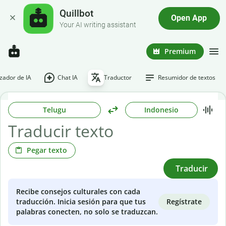
Quillbot
Open App
Your AI writing assistant
Premium
ador de IA
Chat IA
Traductor
Resumidor de textos
Telugu
Indonesio
Pegar texto
Traducir
Recibe consejos culturales con cada
Regístrate
traducción. Inicia sesión para que tus
palabras conecten, no solo se traduzcan.