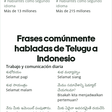
# Hablantes como segundo
# Hablantes como segundo
idioma
idioma
Más de 13 millones
Más de 215 millones
Frases comúnmente
habladas de Telugu a
Indonesio
Slide 1 of 6
Trabajo y comunicación diaria
S
శుభోదయం
శుభ మధ్యాహ్నం
హ
Selamat pagi
Selamat siang
H
శుభ సాయంత్రం
మేము సమావేశాన్ని షెడ్యూల్
న
Selamat malam
చేయగలమా?
N
Bisakah kita menjadwalkan
శ
pertemuan?
S
నేను మీకు ఇమెయిల్ పంపుతాను.
మీకు ఏదైనా అవసరమైతే దయచేసి