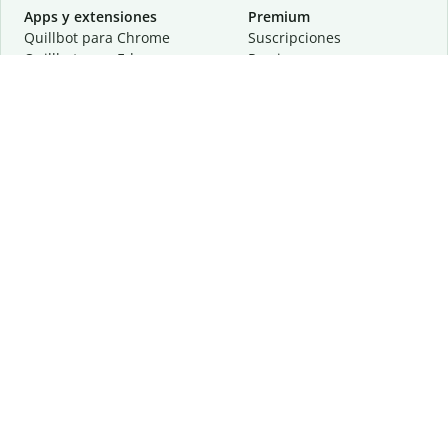
Apps y extensiones
Premium
Quillbot para Chrome
Suscripciones
Quillbot para Edge
Precios
Quillbot para Safari
Para equipos
Quillbot para Android
Afiliación
Quillbot para iOS
Solicita una demostración
Quillbot para Windows
Quillbot para macOS
Quillbot para Word
Herramientas
Empresa
Recursos de escritura
Acerca de
Corrección lingüística
Privacidad
Citas y originalidad
Empleos
Herramientas de IA
Centro de ayuda
Herramientas PDF
Contáctanos
Herramientas para
Recursos
imágenes
Otras herramientas
Herramientas de conversión
Conócenos