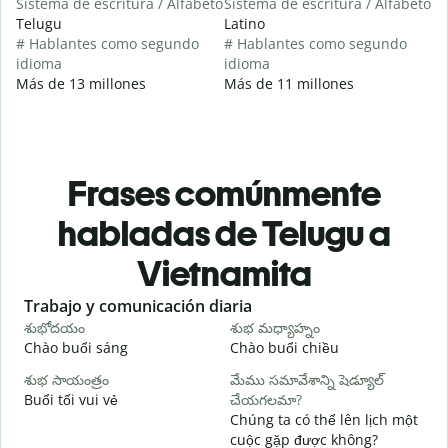
Sistema de escritura / Alfabeto
Sistema de escritura / Alfabeto
Telugu
Latino
# Hablantes como segundo
# Hablantes como segundo
idioma
idioma
Más de 13 millones
Más de 11 millones
Frases comúnmente
habladas de Telugu a
Vietnamita
Slide 1 of 6
Trabajo y comunicación diaria
S
శుభోదయం
శుభ మధ్యాహ్నం
హ
Chào buổi sáng
Chào buổi chiều
X
శుభ సాయంత్రం
మేము సమావేశాన్ని షెడ్యూల్
న
Buổi tối vui vẻ
చేయగలమా?
T
Chúng ta có thể lên lịch một
శ
cuộc gặp được không?