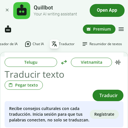
Quillbot
Open App
Your AI writing assistant
Premium
ador de IA
Chat IA
Traductor
Resumidor de textos
Telugu
Vietnamita
Pegar texto
Traducir
Recibe consejos culturales con cada
Regístrate
traducción. Inicia sesión para que tus
palabras conecten, no solo se traduzcan.