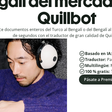
galí del mercad
Quillbot
e documentos enteros del Turco al Bengalí o del Bengalí al
de segundos con el traductor de gran calidad de Quil
Basado en IA
Traductor:
Pa
Multilingüe:
100 % gratis:
Pásate a Pre