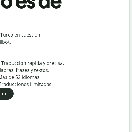
o es de
 Turco en cuestión
lbot.
:
Traducción rápida y precisa.
labras, frases y textos.
Más de
52
idiomas.
Traducciones ilimitadas.
mium