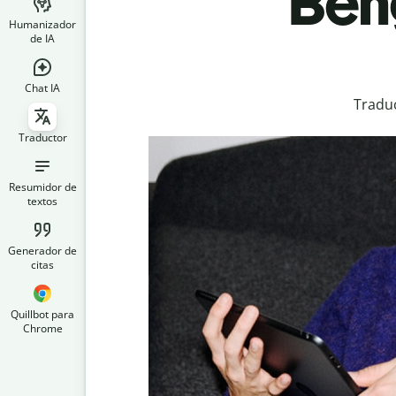
Ben
Humanizador
de IA
Chat IA
Traduc
Traductor
Resumidor de
textos
Generador de
citas
Quillbot para
Chrome