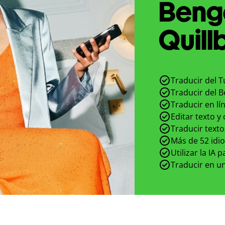
Benga
Quill
Traducir del T
Traducir del B
Traducir en lí
Editar texto y
Traducir texto
Más de 52 idi
Utilizar la IA 
Traducir en un