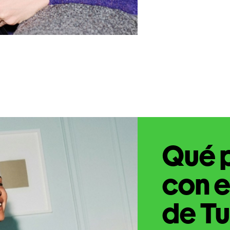
Qué 
con e
de Tu