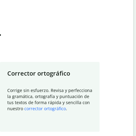
t
Corrector ortográfico
Resumid
Corrige sin esfuerzo. Revisa y perfecciona
Deja que el
la gramática, ortografía y puntuación de
Quillbot si
tus textos de forma rápida y sencilla con
investigació
nuestro
corrector ortográfico
.
electrónico
visión gener