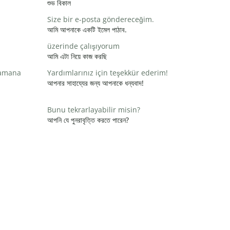
শুভ বিকাল
Size bir e-posta göndereceğim.
আমি আপনাকে একটি ইমেল পাঠাব.
üzerinde çalışıyorum
আমি এটা নিয়ে কাজ করছি
zamana
Yardımlarınız için teşekkür ederim!
আপনার সাহায্যের জন্য আপনাকে ধন্যবাদ!
Bunu tekrarlayabilir misin?
আপনি যে পুনরাবৃত্তি করতে পারেন?