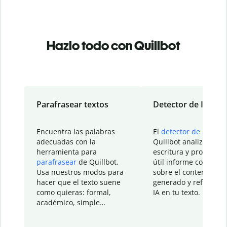
Hazlo todo con Quillbot
Parafrasear textos
Detector de IA
Encuentra las palabras
El
detector de IA
de
adecuadas con la
Quillbot analiza tu
herramienta para
escritura y proporcio
parafrasear
de Quillbot.
útil informe con detal
Usa nuestros modos para
sobre el contenido
hacer que el texto suene
generado y refinado p
como quieras: formal,
IA en tu texto.
académico, simple…