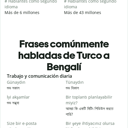
# Hablantes como segundo
# Hablantes como segundo
idioma
idioma
Más de 6 millones
Más de 43 millones
Frases comúnmente
habladas de Turco a
Bengalí
Slide 1 of 6
Trabajo y comunicación diaria
S
Günaydın
Tünaydın
M
শুভ সকাল
শুভ বিকাল
হ
İyi akşamlar
Bir toplantı planlayabilir
শুভ সন্ধ্যা
miyiz?
আ
আমরা কি একটি মিটিং শিডিউল করতে
G
পারি?
শ
Size bir e-posta
Bir şeye ihtiyacınız olursa
R