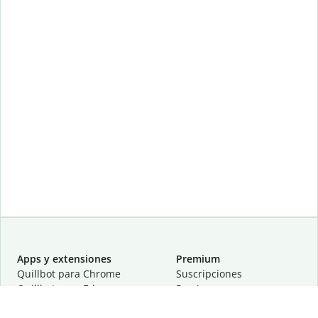
Apps y extensiones
Premium
Quillbot para Chrome
Suscripciones
Quillbot para Edge
Precios
Quillbot para Safari
Para equipos