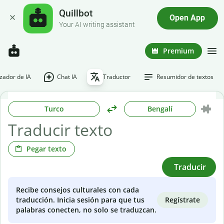
Quillbot
Open App
Your AI writing assistant
Premium
ador de IA
Chat IA
Traductor
Resumidor de textos
Turco
Bengalí
Pegar texto
Traducir
Recibe consejos culturales con cada
Regístrate
traducción. Inicia sesión para que tus
palabras conecten, no solo se traduzcan.