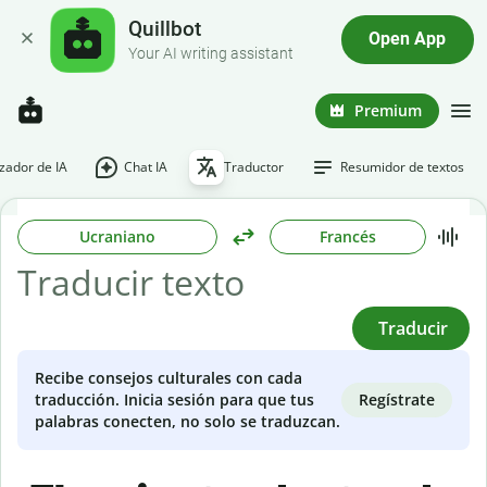
Quillbot
Open App
Your AI writing assistant
Premium
ador de IA
Chat IA
Traductor
Resumidor de textos
Ucraniano
Francés
Traducir
Recibe consejos culturales con cada
Regístrate
traducción. Inicia sesión para que tus
palabras conecten, no solo se traduzcan.