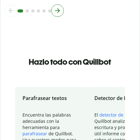
Hazlo todo con Quillbot
Parafrasear textos
Detector de IA
Encuentra las palabras
El
detector de IA
de
adecuadas con la
Quillbot analiza tu
herramienta para
escritura y proporcio
parafrasear
de Quillbot.
útil informe con detal
Usa nuestros modos para
sobre el contenido