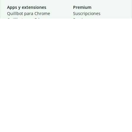
Apps y extensiones
Premium
Quillbot para Chrome
Suscripciones
Quillbot para Edge
Precios
Quillbot para Safari
Para equipos
Quillbot para Android
Afiliación
Quillbot para iOS
Solicita una demostración
Quillbot para Windows
Quillbot para macOS
Quillbot para Word
Herramientas
Empresa
Recursos de escritura
Acerca de
Corrección lingüística
Privacidad
Citas y originalidad
Empleos
Herramientas de IA
Centro de ayuda
Herramientas PDF
Contáctanos
Herramientas para
Recursos
imágenes
Otras herramientas
Herramientas de conversión
Conócenos