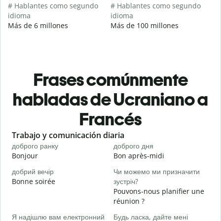
# Hablantes como segundo
# Hablantes como segundo
idioma
idioma
Más de 6 millones
Más de 100 millones
Frases comúnmente
habladas de Ucraniano a
Francés
Slide 1 of 6
Trabajo y comunicación diaria
S
доброго ранку
доброго дня
П
Bonjour
Bon après-midi
B
добрий вечір
Чи можемо ми призначити
Bonne soirée
зустріч?
М
Pouvons-nous planifier une
J
réunion ?
Д
Я надішлю вам електронний
Будь ласка, дайте мені
в