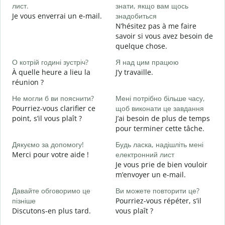
лист.
знати, якщо вам щось
B
Je vous enverrai un e-mail.
знадобиться
Н
N’hésitez pas à me faire
V
savoir si vous avez besoin de
quelque chose.
т
O
О котрій годині зустріч?
Я над цим працюю
À quelle heure a lieu la
J’y travaille.
д
réunion ?
A
Не могли б ви пояснити?
Мені потрібно більше часу,
Д
Pourriez-vous clarifier ce
щоб виконати це завдання
г
point, s’il vous plaît ?
J’ai besoin de plus de temps
O
pour terminer cette tâche.
?
Дякуємо за допомогу!
Будь ласка, надішліть мені
Merci pour votre aide !
електронний лист
Je vous prie de bien vouloir
m’envoyer un e-mail.
Давайте обговоримо це
Ви можете повторити це?
пізніше
Pourriez-vous répéter, s’il
Discutons-en plus tard.
vous plaît ?