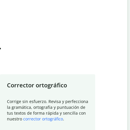
t
Corrector ortográfico
Resumid
Corrige sin esfuerzo. Revisa y perfecciona
Deja que el
la gramática, ortografía y puntuación de
Quillbot si
tus textos de forma rápida y sencilla con
investigació
nuestro
corrector ortográfico
.
electrónico
visión gener