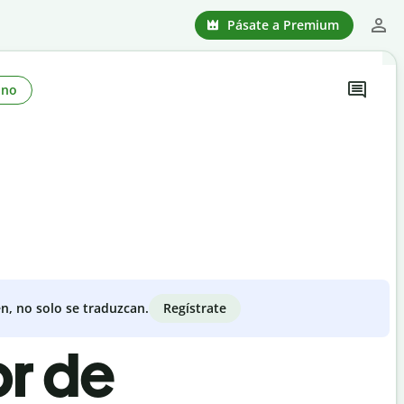
Pásate a Premium
ono
Regístrate
n, no solo se traduzcan.
or de