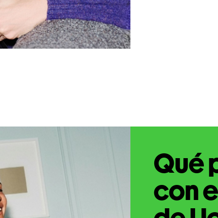
Qué 
con e
de Uc