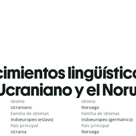
mientos lingüístic
Ucraniano y el No
Idioma
Idioma
Ucraniano
Noruego
Familia de idiomas
Familia de idiomas
Indoeuropeo (eslavo)
Indoeuropeo (germánico)
País principal
País principal
Ucrania
Noruega