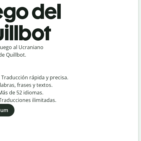
ego del
illbot
uego al Ucraniano
e Quillbot.
:
Traducción rápida y precisa.
labras, frases y textos.
Más de
52
idiomas.
Traducciones ilimitadas.
mium