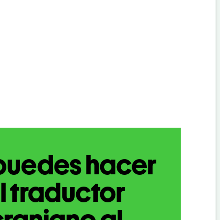
puedes hacer
l traductor
raniano al