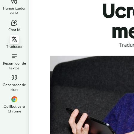
Ucr
Humanizador
de IA
me
Chat IA
Traduc
Traductor
Resumidor de
textos
Generador de
citas
Quillbot para
Chrome