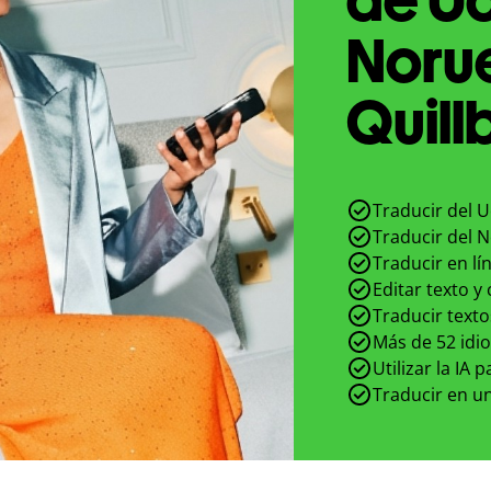
Noru
Quill
Traducir del 
Traducir del 
Traducir en lí
Editar texto y
Traducir texto
Más de 52 idi
Utilizar la IA 
Traducir en un