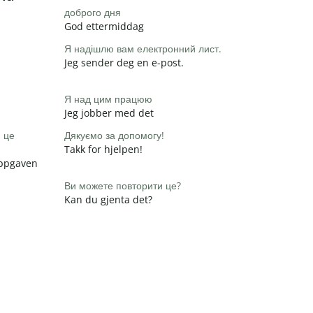
доброго дня
God ettermiddag
Я надішлю вам електронний лист.
Jeg sender deg en e-post.
Я над цим працюю
Jeg jobber med det
и це
Дякуємо за допомогу!
Takk for hjelpen!
 oppgaven
Ви можете повторити це?
Kan du gjenta det?