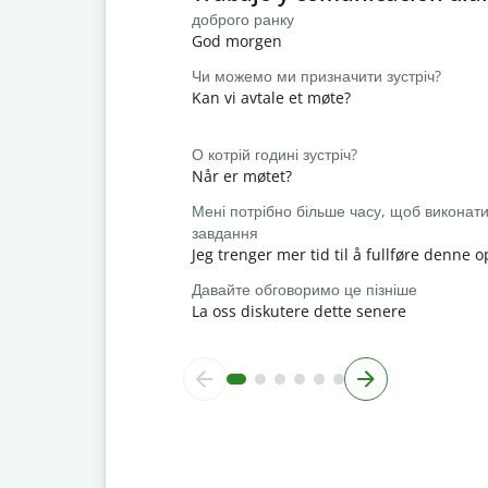
доброго ранку
God morgen
Чи можемо ми призначити зустріч?
Kan vi avtale et møte?
О котрій годині зустріч?
Når er møtet?
Мені потрібно більше часу, щоб виконат
завдання
Jeg trenger mer tid til å fullføre denne
Давайте обговоримо це пізніше
La oss diskutere dette senere