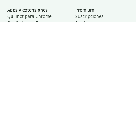
Apps y extensiones
Premium
Quillbot para Chrome
Suscripciones
Quillbot para Edge
Precios
Quillbot para Safari
Para equipos
Quillbot para Android
Afiliación
Quillbot para iOS
Solicita una demostración
Quillbot para Windows
Quillbot para macOS
Quillbot para Word
Herramientas
Empresa
Recursos de escritura
Acerca de
Corrección lingüística
Privacidad
Citas y originalidad
Empleos
Herramientas de IA
Centro de ayuda
Herramientas PDF
Contáctanos
Herramientas para
Recursos
imágenes
Otras herramientas
Herramientas de conversión