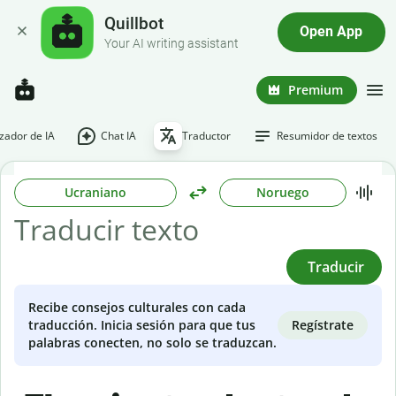
Quillbot
Open App
Your AI writing assistant
Premium
ador de IA
Chat IA
Traductor
Resumidor de textos
Ucraniano
Noruego
Traducir
Recibe consejos culturales con cada
Regístrate
traducción. Inicia sesión para que tus
palabras conecten, no solo se traduzcan.