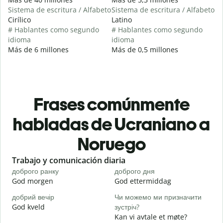
Sistema de escritura / Alfabeto
Sistema de escritura / Alfabeto
Cirílico
Latino
# Hablantes como segundo
# Hablantes como segundo
idioma
idioma
Más de 6 millones
Más de 0,5 millones
Frases comúnmente
habladas de Ucraniano a
Noruego
Slide 1 of 6
Trabajo y comunicación diaria
S
доброго ранку
доброго дня
П
God morgen
God ettermiddag
H
добрий вечір
Чи можемо ми призначити
М
God kveld
зустріч?
J
Kan vi avtale et møte?
Д