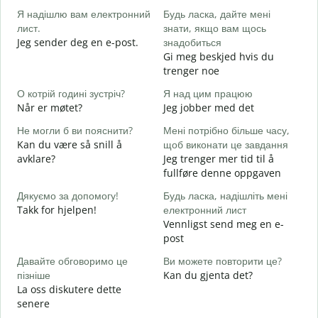
Я надішлю вам електронний
Будь ласка, дайте мені
в
лист.
знати, якщо вам щось
G
Jeg sender deg en e-post.
знадобиться
Н
Gi meg beskjed hvis du
D
trenger noe
т
О котрій годині зустріч?
Я над цим працюю
J
Når er møtet?
Jeg jobber med det
д
Не могли б ви пояснити?
Мені потрібно більше часу,
A
Kan du være så snill å
щоб виконати це завдання
avklare?
Jeg trenger mer tid til å
Д
fullføre denne oppgaven
г
H
Дякуємо за допомогу!
Будь ласка, надішліть мені
h
Takk for hjelpen!
електронний лист
Vennligst send meg en e-
post
Давайте обговоримо це
Ви можете повторити це?
пізніше
Kan du gjenta det?
La oss diskutere dette
senere