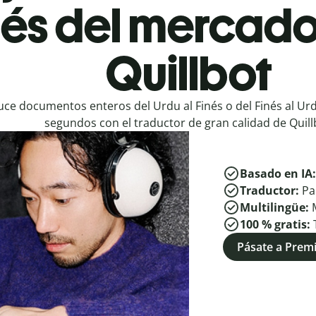
nés del mercado
Quillbot
ce documentos enteros del Urdu al Finés o del Finés al Ur
segundos con el traductor de gran calidad de Quill
Basado en IA
Traductor:
Pa
Multilingüe:
100 % gratis:
Pásate a Pre