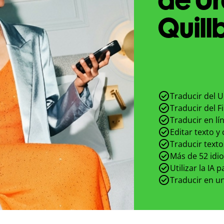
Quill
Traducir del U
Traducir del F
Traducir en lí
Editar texto y
Traducir texto
Más de 52 idi
Utilizar la IA 
Traducir en un