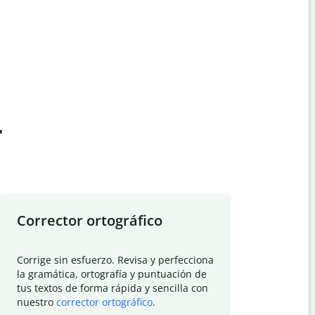
t
Corrector ortográfico
Resumid
Corrige sin esfuerzo. Revisa y perfecciona
Deja que el
la gramática, ortografía y puntuación de
Quillbot si
tus textos de forma rápida y sencilla con
investigació
nuestro
corrector ortográfico
.
electrónico