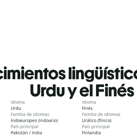
mientos lingüístic
Urdu y el Finés
Idioma
Idioma
Urdu
Finés
Familia de idiomas
Familia de idiomas
Indoeuropeo (indoario)
Urálico (fínico)
País principal
País principal
Pakistán / India
Finlandia