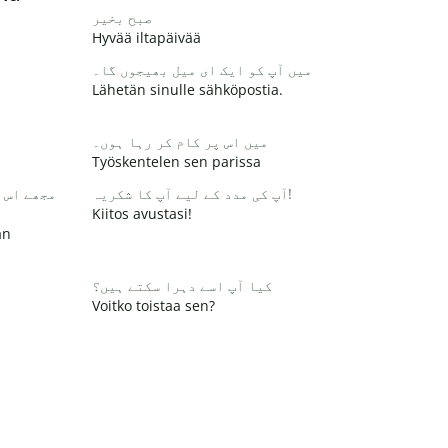
صبح بخیر
Hyvää iltapäivää
میں آپ کو ایک ای میل بھیجوں گا۔
Lähetän sinulle sähköpostia.
میں اس پر کام کر رہا ہوں۔
Työskentelen sen parissa
آپ کی مدد کے لیے آپ کا شکریہ!
مجھے اس 
Kiitos avustasi!
än
کیا آپ اسے دہرا سکتے ہیں؟
Voitko toistaa sen?