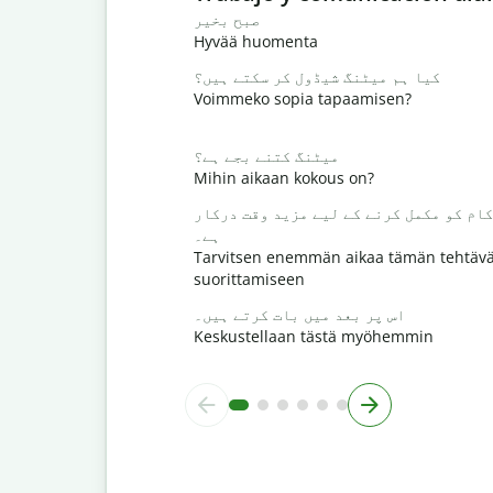
صبح بخیر
Hyvää huomenta
کیا ہم میٹنگ شیڈول کر سکتے ہیں؟
Voimmeko sopia tapaamisen?
میٹنگ کتنے بجے ہے؟
Mihin aikaan kokous on?
کام کو مکمل کرنے کے لیے مزید وقت درکار
ہے۔
Tarvitsen enemmän aikaa tämän tehtäv
suorittamiseen
اس پر بعد میں بات کرتے ہیں۔
Keskustellaan tästä myöhemmin