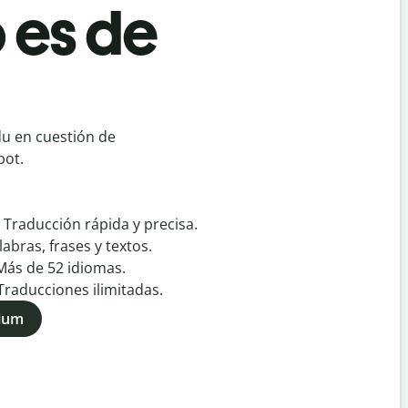
 es de
du en cuestión de
bot.
:
Traducción rápida y precisa.
labras, frases y textos.
Más de
52
idiomas.
Traducciones ilimitadas.
mium