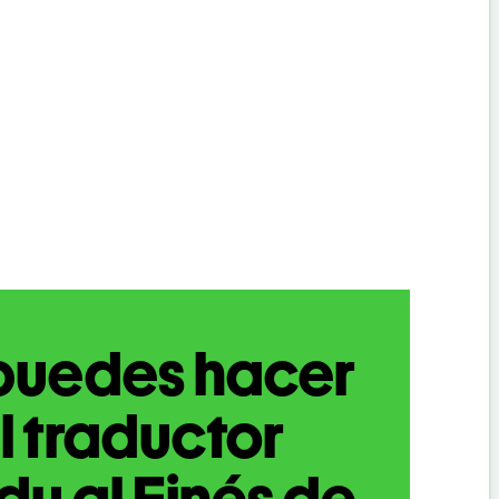
puedes hacer
l traductor
du al Finés de