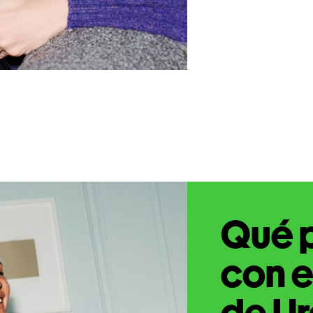
Qué 
con e
de Ur