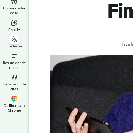
Fi
Humanizador
de IA
Chat IA
Tradu
Traductor
Resumidor de
textos
Generador de
citas
Quillbot para
Chrome