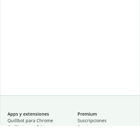
Apps y extensiones
Premium
Quillbot para Chrome
Suscripciones
Quillbot para Edge
Precios
Quillbot para Safari
Para equipos