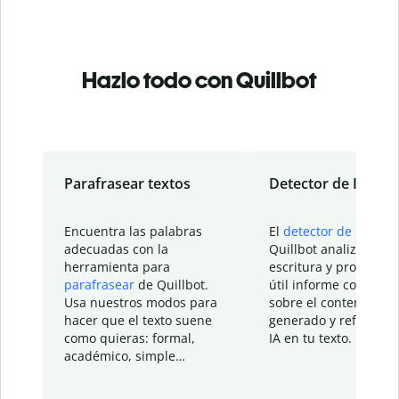
Hazlo todo con Quillbot
Parafrasear textos
Detector de IA
Encuentra las palabras
El
detector de IA
de
adecuadas con la
Quillbot analiza tu
herramienta para
escritura y proporcio
parafrasear
de Quillbot.
útil informe con detal
Usa nuestros modos para
sobre el contenido
hacer que el texto suene
generado y refinado p
como quieras: formal,
IA en tu texto.
académico, simple…