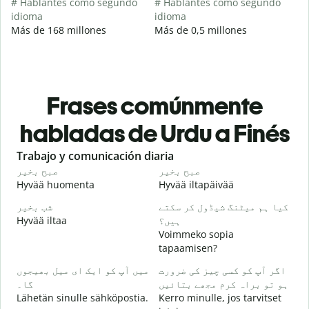
# Hablantes como segundo
# Hablantes como segundo
idioma
idioma
Más de 168 millones
Más de 0,5 millones
Frases comúnmente
habladas de Urdu a Finés
Slide 1 of 6
Trabajo y comunicación diaria
S
و
صبح بخیر
صبح بخیر
Hyvää huomenta
Hyvää iltapäivää
H
۔
کیا ہم میٹنگ شیڈول کر سکتے
شب بخیر
Hyvää iltaa
ہیں؟
N
Voimmeko sopia
گ
tapaamisen?
H
میں آپ کو ایک ای میل بھیجوں
اگر آپ کو کسی چیز کی ضرورت
i
ہو تو براہ کرم مجھے بتائیں
گا۔
۔
Lähetän sinulle sähköpostia.
Kerro minulle, jos tarvitset
T