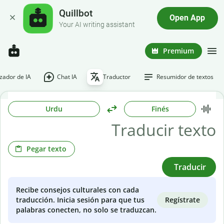
Quillbot
Open App
Your AI writing assistant
Premium
ador de IA
Chat IA
Traductor
Resumidor de textos
Urdu
Finés
Pegar texto
Traducir
Recibe consejos culturales con cada
Regístrate
traducción. Inicia sesión para que tus
palabras conecten, no solo se traduzcan.