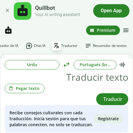
Quillbot
Open App
Your AI writing assistant
Premium
ador de IA
Chat IA
Traductor
Resumidor de textos
Urdu
Portugués (brasileño)
Pegar texto
Traducir
Recibe consejos culturales con cada
Regístrate
traducción. Inicia sesión para que tus
palabras conecten, no solo se traduzcan.