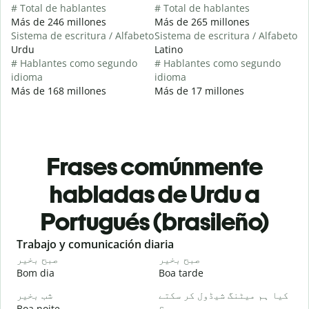
# Total de hablantes
# Total de hablantes
Más de 246 millones
Más de 265 millones
Sistema de escritura / Alfabeto
Sistema de escritura / Alfabeto
Urdu
Latino
# Hablantes como segundo
# Hablantes como segundo
idioma
idioma
Más de 168 millones
Más de 17 millones
Frases comúnmente
habladas de Urdu a
Portugués (brasileño)
Slide 1 of 6
Trabajo y comunicación diaria
S
و
صبح بخیر
صبح بخیر
Bom dia
Boa tarde
O
۔
کیا ہم میٹنگ شیڈول کر سکتے
شب بخیر
Boa noite
ہیں؟