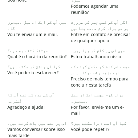
Podemos agendar uma
گ
reunião?
B
اگر آپ کو کسی چیز کی ضرورت
میں آپ کو ایک ای میل بھیجوں
۔
ہو تو براہ کرم مجھے بتائیں
گا۔
D
Vou te enviar um e-mail.
Entre em contato se precisar
de qualquer apoio
ں
S
میں اس پر کام کر رہا ہوں۔
میٹنگ کتنے بجے ہے؟
Qual é o horário da reunião?
Estou trabalhando nisso
ع
مجھے اس کام کو مکمل کرنے کے
کیا آپ واضح کر سکتے ہیں؟
A
Você poderia esclarecer?
لیے مزید وقت درکار ہے۔
Preciso de mais tempo para
؟
concluir esta tarefa
O
p
براہ کرم مجھے ایک ای میل
آپ کی مدد کے لیے آپ کا
بھیجیں۔
شکریہ!
Agradeço a ajuda!
Por favor, envie-me um e-
mail
کیا آپ اسے دہرا سکتے ہیں؟
اس پر بعد میں بات کرتے ہیں۔
Vamos conversar sobre isso
Você pode repetir?
mais tarde