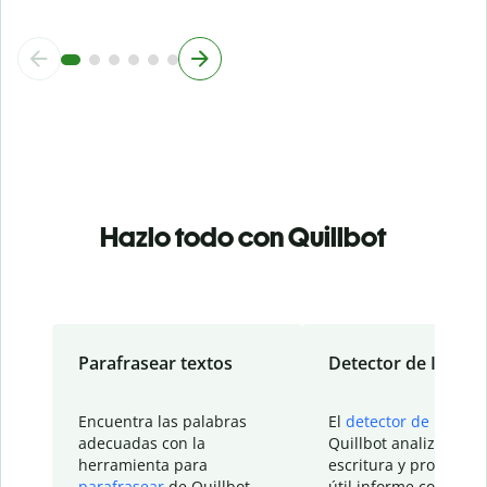
Hazlo todo con Quillbot
Parafrasear textos
Detector de IA
Encuentra las palabras
El
detector de IA
de
adecuadas con la
Quillbot analiza tu
herramienta para
escritura y proporcio
parafrasear
de Quillbot.
útil informe con detal