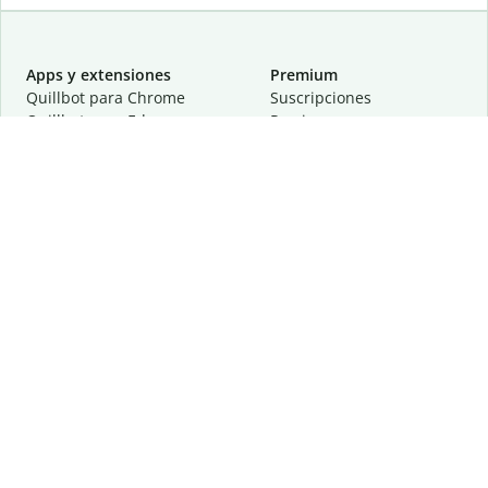
Apps y extensiones
Premium
Quillbot para Chrome
Suscripciones
Quillbot para Edge
Precios
Quillbot para Safari
Para equipos
Quillbot para Android
Afiliación
Quillbot para iOS
Solicita una demostración
Quillbot para Windows
Quillbot para macOS
Quillbot para Word
Herramientas
Empresa
Recursos de escritura
Acerca de
Corrección lingüística
Privacidad
Citas y originalidad
Empleos
Herramientas de IA
Centro de ayuda
Herramientas PDF
Contáctanos
Herramientas para
Recursos
imágenes
Otras herramientas
Herramientas de conversión