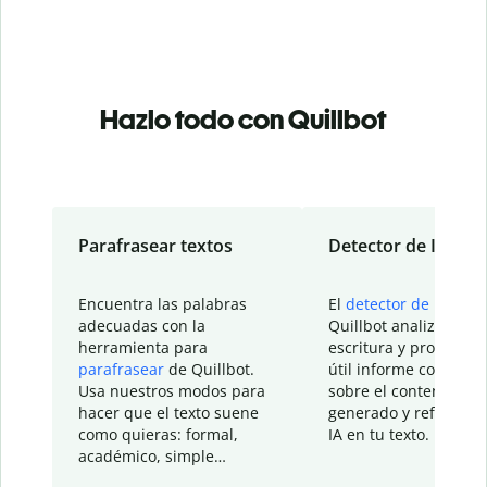
Hazlo todo con Quillbot
Parafrasear textos
Detector de IA
Encuentra las palabras
El
detector de IA
de
adecuadas con la
Quillbot analiza tu
herramienta para
escritura y proporcio
parafrasear
de Quillbot.
útil informe con detal
Usa nuestros modos para
sobre el contenido
hacer que el texto suene
generado y refinado p
como quieras: formal,
IA en tu texto.
académico, simple…