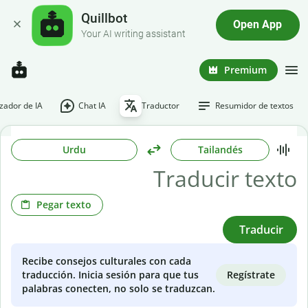
Quillbot
Open App
Your AI writing assistant
Premium
ador de IA
Chat IA
Traductor
Resumidor de textos
Urdu
Tailandés
Pegar texto
Traducir
Recibe consejos culturales con cada
Regístrate
traducción. Inicia sesión para que tus
palabras conecten, no solo se traduzcan.