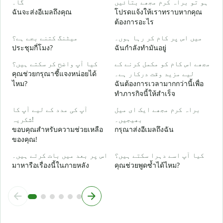
ہو تو براہ کرم مجھے بتائیں
گا۔
ด
ฉันจะส่งอีเมลถึงคุณ
โปรดแจ้งให้เราทราบหากคุณ
ต้องการอะไร
ں
ใ
میں اس پر کام کر رہا ہوں۔
میٹنگ کتنے بجے ہے؟
ประชุมกี่โมง?
ฉันกำลังทำมันอยู่
ع
مجھے اس کام کو مکمل کرنے کے
کیا آپ واضح کر سکتے ہیں؟
ล
คุณช่วยกรุณาชี้แจงหน่อยได้
لیے مزید وقت درکار ہے۔
ไหม?
ฉันต้องการเวลามากกว่านี้เพื่อ
؟
ทำภารกิจนี้ให้สำเร็จ
โ
براہ کرم مجھے ایک ای میل
آپ کی مدد کے لیے آپ کا
بھیجیں۔
شکریہ!
ขอบคุณสำหรับความช่วยเหลือ
กรุณาส่งอีเมลถึงฉัน
ของคุณ!
کیا آپ اسے دہرا سکتے ہیں؟
اس پر بعد میں بات کرتے ہیں۔
มาหารือเรื่องนี้ในภายหลัง
คุณช่วยพูดซ้ำได้ไหม?