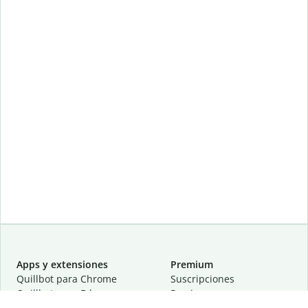
Apps y extensiones
Premium
Quillbot para Chrome
Suscripciones
Quillbot para Edge
Precios
Quillbot para Safari
Para equipos