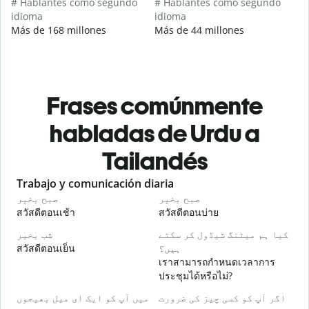
# Hablantes como segundo
# Hablantes como segundo
idioma
idioma
Más de 168 millones
Más de 44 millones
Frases comúnmente
habladas de Urdu a
Tailandés
Slide 1 of 6
Trabajo y comunicación diaria
S
و
صبح بخیر
صبح بخیر
สวัสดีตอนเช้า
สวัสดีตอนบ่าย
ส
۔
کیا ہم میٹنگ شیڈول کر سکتے
شب بخیر
สวัสดีตอนเย็น
ہیں؟
ฉ
เราสามารถกำหนดเวลาการ
گ
ประชุมได้หรือไม่?
ส
اگر آپ کو کسی چیز کی ضرورت
میں آپ کو ایک ای میل بھیجوں
۔