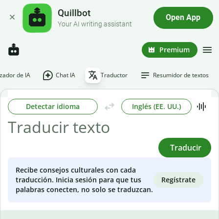
Quillbot
Open App
Your AI writing assistant
Premium
ador de IA
Chat IA
Traductor
Resumidor de textos
Detectar idioma
Inglés (EE. UU.)
Traducir
Recibe consejos culturales con cada
Regístrate
traducción. Inicia sesión para que tus
palabras conecten, no solo se traduzcan.