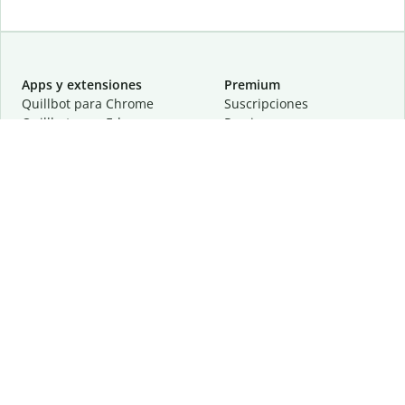
Apps y extensiones
Premium
Quillbot para Chrome
Suscripciones
Quillbot para Edge
Precios
Quillbot para Safari
Para equipos
Quillbot para Android
Afiliación
Quillbot para iOS
Solicita una demostración
Quillbot para Windows
Quillbot para macOS
Quillbot para Word
Herramientas
Empresa
Recursos de escritura
Acerca de
Corrección lingüística
Privacidad
Citas y originalidad
Empleos
Herramientas de IA
Centro de ayuda
Herramientas PDF
Contáctanos
Herramientas para
Recursos
imágenes
Otras herramientas