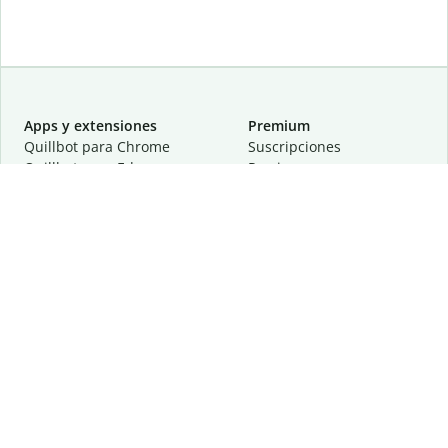
Apps y extensiones
Premium
Quillbot para Chrome
Suscripciones
Quillbot para Edge
Precios
Quillbot para Safari
Para equipos
Quillbot para Android
Afiliación
Quillbot para iOS
Solicita una demostración
Quillbot para Windows
Quillbot para macOS
Quillbot para Word
Herramientas
Empresa
Recursos de escritura
Acerca de
Corrección lingüística
Privacidad
Citas y originalidad
Empleos
Herramientas de IA
Centro de ayuda
Herramientas PDF
Contáctanos
Herramientas para
Recursos