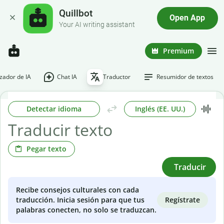
Quillbot
Open App
Your AI writing assistant
Premium
ador de IA
Chat IA
Traductor
Resumidor de textos
Detectar idioma
Inglés (EE. UU.)
Pegar texto
Traducir
Recibe consejos culturales con cada
Regístrate
traducción. Inicia sesión para que tus
palabras conecten, no solo se traduzcan.