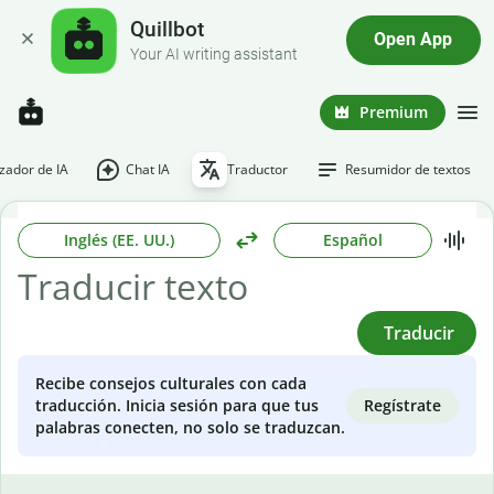
Quillbot
Open App
Your AI writing assistant
Premium
ador de IA
Chat IA
Traductor
Resumidor de textos
Inglés (EE. UU.)
Español
Traducir
Recibe consejos culturales con cada
Regístrate
traducción. Inicia sesión para que tus
palabras conecten, no solo se traduzcan.