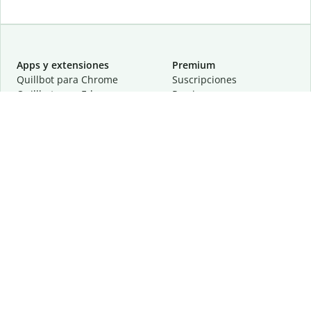
Apps y extensiones
Premium
Quillbot para Chrome
Suscripciones
Quillbot para Edge
Precios
Quillbot para Safari
Para equipos
Quillbot para Android
Afiliación
Quillbot para iOS
Solicita una demostración
Quillbot para Windows
Quillbot para macOS
Quillbot para Word
Herramientas
Empresa
Recursos de escritura
Acerca de
Corrección lingüística
Privacidad
Citas y originalidad
Empleos
Herramientas de IA
Centro de ayuda
Herramientas PDF
Contáctanos
Herramientas para
Recursos
imágenes
Otras herramientas