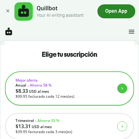
Quillbot
Open App
Your AI writing assistant
Elige tu suscripción
Mejor oferta
Anual
Ahorra 58 %
$8.33
USD
al mes
$99.95
facturado cada 12 mes(es)
Trimestral
Ahorra 33 %
$13.31
USD
al mes
$39.95
facturado cada 3 mes(es)