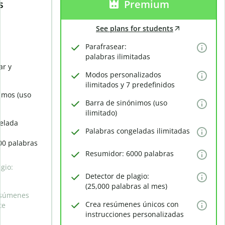
s
Premium
See plans for students
Parafrasear:
palabras ilimitadas
ar y
Modos personalizados
ilimitados y 7 predefinidos
imos (uso
Barra de sinónimos (uso
ilimitado)
elada
Palabras congeladas ilimitadas
00 palabras
Resumidor: 6000 palabras
gio:
Detector de plagio:
(25,000 palabras al mes)
esúmenes
Crea resúmenes únicos con
te
instrucciones personalizadas