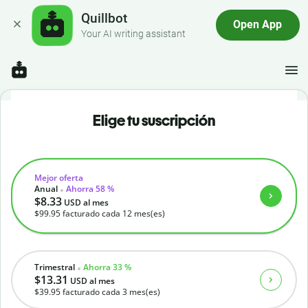
Quillbot
Open App
Your AI writing assistant
Elige tu suscripción
Mejor oferta
Anual
Ahorra 58 %
$8.33
USD
al mes
$99.95
facturado cada 12 mes(es)
Trimestral
Ahorra 33 %
$13.31
USD
al mes
$39.95
facturado cada 3 mes(es)