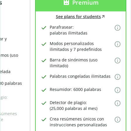
s
Premium
See plans for students
Parafrasear:
palabras ilimitadas
ar y
Modos personalizados
ilimitados y 7 predefinidos
imos (uso
Barra de sinónimos (uso
ilimitado)
elada
Palabras congeladas ilimitadas
00 palabras
Resumidor: 6000 palabras
gio:
Detector de plagio:
(25,000 palabras al mes)
esúmenes
Crea resúmenes únicos con
te
instrucciones personalizadas