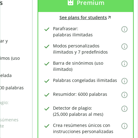
s
Premium
See plans for students
Parafrasear:
palabras ilimitadas
ar y
Modos personalizados
ilimitados y 7 predefinidos
nimos (uso
Barra de sinónimos (uso
ilimitado)
gelada
Palabras congeladas ilimitadas
00 palabras
Resumidor: 6000 palabras
agio:
Detector de plagio:
(25,000 palabras al mes)
esúmenes
Crea resúmenes únicos con
te
instrucciones personalizadas