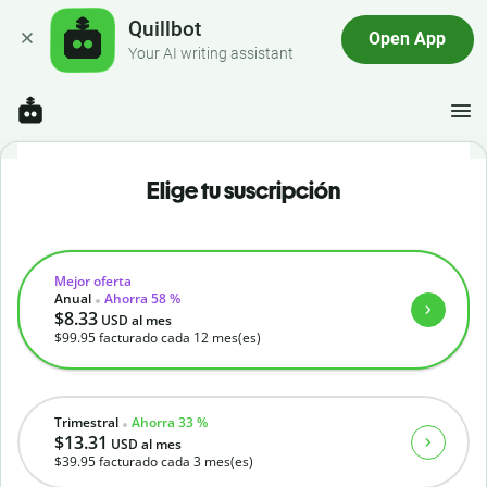
Quillbot
Open App
Your AI writing assistant
Elige tu suscripción
Mejor oferta
Anual
Ahorra 58 %
$8.33
USD
al mes
$99.95
facturado cada 12 mes(es)
Trimestral
Ahorra 33 %
$13.31
USD
al mes
$39.95
facturado cada 3 mes(es)