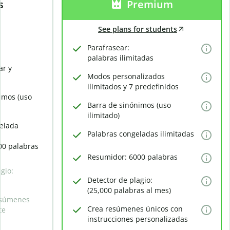
s
Premium
See plans for students
Parafrasear:
palabras ilimitadas
ar y
Modos personalizados
ilimitados y 7 predefinidos
imos (uso
Barra de sinónimos (uso
ilimitado)
elada
Palabras congeladas ilimitadas
00 palabras
Resumidor: 6000 palabras
gio:
Detector de plagio:
(25,000 palabras al mes)
esúmenes
Crea resúmenes únicos con
te
instrucciones personalizadas