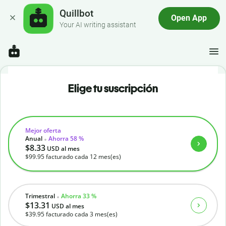
Quillbot
Open App
Your AI writing assistant
Elige tu suscripción
Mejor oferta
Anual
Ahorra 58 %
$8.33
USD
al mes
$99.95
facturado cada 12 mes(es)
Trimestral
Ahorra 33 %
$13.31
USD
al mes
$39.95
facturado cada 3 mes(es)