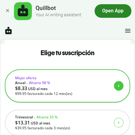
Quillbot
Open App
Your AI writing assistant
Elige tu suscripción
Mejor oferta
Anual
Ahorra 58 %
$8.33
USD
al mes
$99.95
facturado cada 12 mes(es)
Trimestral
Ahorra 33 %
$13.31
USD
al mes
$39.95
facturado cada 3 mes(es)