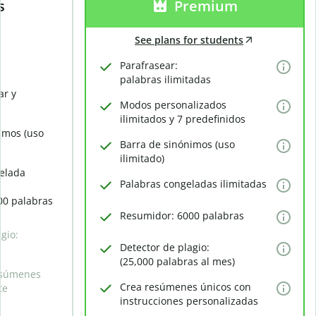
s
Premium
See plans for students
Parafrasear:
palabras ilimitadas
ar y
Modos personalizados
ilimitados y 7 predefinidos
imos (uso
Barra de sinónimos (uso
ilimitado)
elada
Palabras congeladas ilimitadas
00 palabras
Resumidor: 6000 palabras
gio:
Detector de plagio:
(25,000 palabras al mes)
esúmenes
Crea resúmenes únicos con
te
instrucciones personalizadas