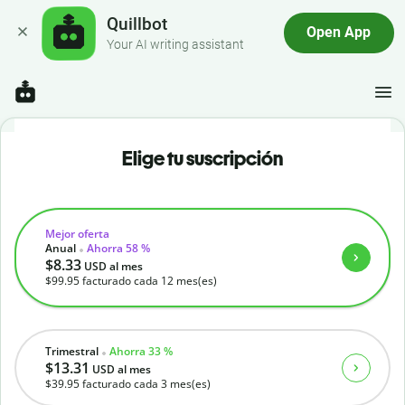
Quillbot
Open App
Your AI writing assistant
Elige tu suscripción
Mejor oferta
Anual
Ahorra 58 %
$8.33
USD
al mes
$99.95
facturado cada 12 mes(es)
Trimestral
Ahorra 33 %
$13.31
USD
al mes
$39.95
facturado cada 3 mes(es)