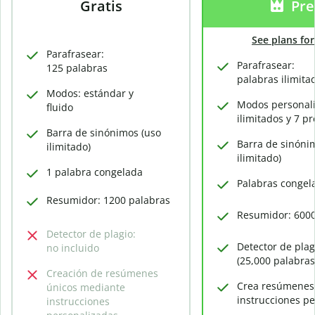
Gratis
Pr
See plans fo
Parafrasear:
Parafrasear:
125 palabras
palabras ilimita
Modos: estándar y
Modos personal
fluido
ilimitados y 7 p
Barra de sinónimos (uso
Barra de sinóni
ilimitado)
ilimitado)
1 palabra congelada
Palabras congela
Resumidor: 1200 palabras
Resumidor: 6000
Detector de plagio:
Detector de plag
no incluido
(25,000 palabras
Creación de resúmenes
Crea resúmenes
únicos mediante
instrucciones p
instrucciones