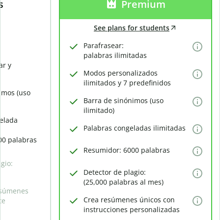
s
Premium
See plans for students
Parafrasear:
palabras ilimitadas
ar y
Modos personalizados
ilimitados y 7 predefinidos
imos (uso
Barra de sinónimos (uso
ilimitado)
elada
Palabras congeladas ilimitadas
00 palabras
Resumidor: 6000 palabras
gio:
Detector de plagio:
(25,000 palabras al mes)
esúmenes
Crea resúmenes únicos con
te
instrucciones personalizadas