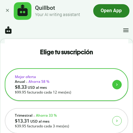
Quillbot
Open App
Your AI writing assistant
Elige tu suscripción
Mejor oferta
Anual
Ahorra 58 %
$8.33
USD
al mes
$99.95
facturado cada 12 mes(es)
Trimestral
Ahorra 33 %
$13.31
USD
al mes
$39.95
facturado cada 3 mes(es)