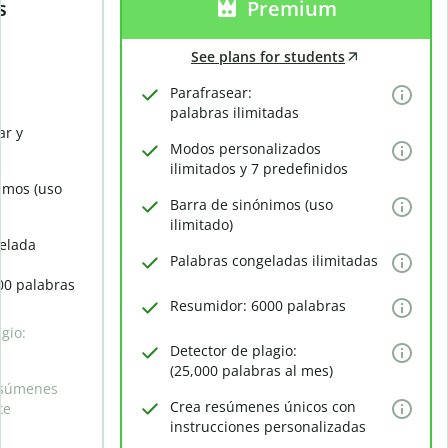
s
Premium
See plans for students
Parafrasear:
palabras ilimitadas
ar y
Modos personalizados
ilimitados y 7 predefinidos
imos (uso
Barra de sinónimos (uso
ilimitado)
elada
Palabras congeladas ilimitadas
00 palabras
Resumidor: 6000 palabras
gio:
Detector de plagio:
(25,000 palabras al mes)
esúmenes
Crea resúmenes únicos con
te
instrucciones personalizadas