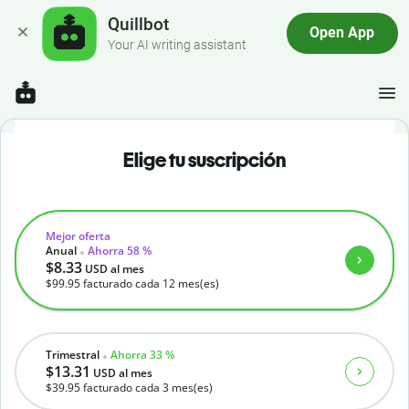
Quillbot
Open App
Your AI writing assistant
Elige tu suscripción
Mejor oferta
Anual
Ahorra 58 %
$8.33
USD
al mes
$99.95
facturado cada 12 mes(es)
Trimestral
Ahorra 33 %
$13.31
USD
al mes
$39.95
facturado cada 3 mes(es)