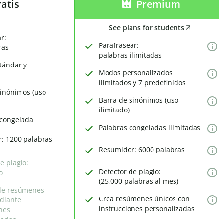
atis
Premium
See plans for students
r:
Parafrasear:
ras
palabras ilimitadas
tándar y
Modos personalizados
ilimitados y 7 predefinidos
sinónimos (uso
Barra de sinónimos (uso
ilimitado)
 congelada
Palabras congeladas ilimitadas
: 1200 palabras
Resumidor: 6000 palabras
e plagio:
Detector de plagio:
o
(25,000 palabras al mes)
de resúmenes
Crea resúmenes únicos con
diante
instrucciones personalizadas
ones