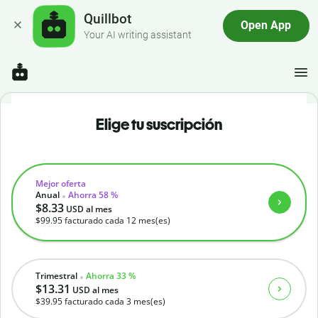
Quillbot
Open App
Your AI writing assistant
Elige tu suscripción
Mejor oferta
Anual
Ahorra 58 %
$8.33
USD
al mes
$99.95
facturado cada 12 mes(es)
Trimestral
Ahorra 33 %
$13.31
USD
al mes
$39.95
facturado cada 3 mes(es)