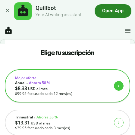
Quillbot
Open App
Your AI writing assistant
Elige tu suscripción
Mejor oferta
Anual
Ahorra 58 %
$8.33
USD
al mes
$99.95
facturado cada 12 mes(es)
Trimestral
Ahorra 33 %
$13.31
USD
al mes
$39.95
facturado cada 3 mes(es)