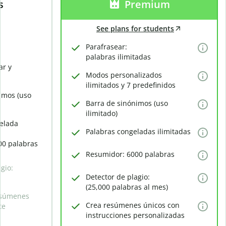
s
Premium
See plans for students
Parafrasear:
palabras ilimitadas
ar y
Modos personalizados
ilimitados y 7 predefinidos
imos (uso
Barra de sinónimos (uso
ilimitado)
elada
Palabras congeladas ilimitadas
00 palabras
Resumidor: 6000 palabras
gio:
Detector de plagio:
(25,000 palabras al mes)
esúmenes
Crea resúmenes únicos con
te
instrucciones personalizadas