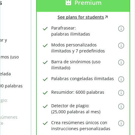
s
Premium
See plans for students
Parafrasear:
palabras ilimitadas
ar y
Modos personalizados
ilimitados y 7 predefinidos
imos (uso
Barra de sinónimos (uso
ilimitado)
elada
Palabras congeladas ilimitadas
00 palabras
Resumidor: 6000 palabras
gio:
Detector de plagio:
(25,000 palabras al mes)
esúmenes
Crea resúmenes únicos con
te
instrucciones personalizadas