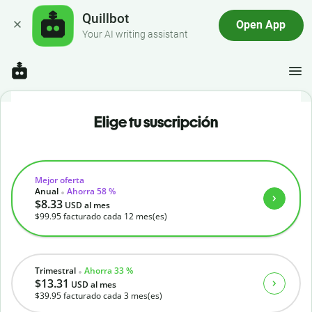
Quillbot
Open App
Your AI writing assistant
Elige tu suscripción
Mejor oferta
Anual
Ahorra 58 %
$8.33
USD
al mes
$99.95
facturado cada 12 mes(es)
Trimestral
Ahorra 33 %
$13.31
USD
al mes
$39.95
facturado cada 3 mes(es)