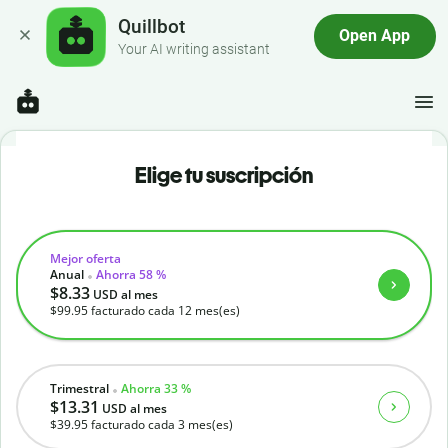
Quillbot
Open App
Your AI writing assistant
Elige tu suscripción
Mejor oferta
Anual
Ahorra 58 %
$8.33
USD
al mes
$99.95
facturado cada 12 mes(es)
Trimestral
Ahorra 33 %
$13.31
USD
al mes
$39.95
facturado cada 3 mes(es)