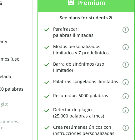
s
Premium
See plans for students
Parafrasear:
palabras ilimitadas
ar y
Modos personalizados
ilimitados y 7 predefinidos
imos (uso
Barra de sinónimos (uso
ilimitado)
elada
Palabras congeladas ilimitadas
00 palabras
Resumidor: 6000 palabras
gio:
Detector de plagio:
(25,000 palabras al mes)
esúmenes
Crea resúmenes únicos con
te
instrucciones personalizadas