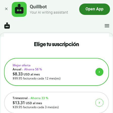
Quillbot
Open App
Your AI writing assistant
Elige tu suscripción
Mejor oferta
Anual
Ahorra 58 %
$8.33
USD
al mes
$99.95
facturado cada 12 mes(es)
Trimestral
Ahorra 33 %
$13.31
USD
al mes
$39.95
facturado cada 3 mes(es)