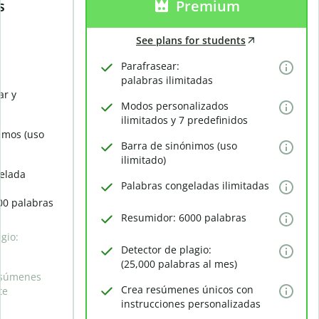
s
Premium
See plans for students
Parafrasear:
palabras ilimitadas
ar y
Modos personalizados
ilimitados y 7 predefinidos
imos (uso
Barra de sinónimos (uso
ilimitado)
elada
Palabras congeladas ilimitadas
00 palabras
Resumidor: 6000 palabras
gio:
Detector de plagio:
(25,000 palabras al mes)
esúmenes
Crea resúmenes únicos con
te
instrucciones personalizadas