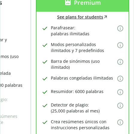
s
Premium
See plans for students
Parafrasear:
palabras ilimitadas
ar y
Modos personalizados
ilimitados y 7 predefinidos
imos (uso
Barra de sinónimos (uso
ilimitado)
elada
Palabras congeladas ilimitadas
00 palabras
Resumidor: 6000 palabras
gio:
Detector de plagio:
(25,000 palabras al mes)
esúmenes
Crea resúmenes únicos con
te
instrucciones personalizadas