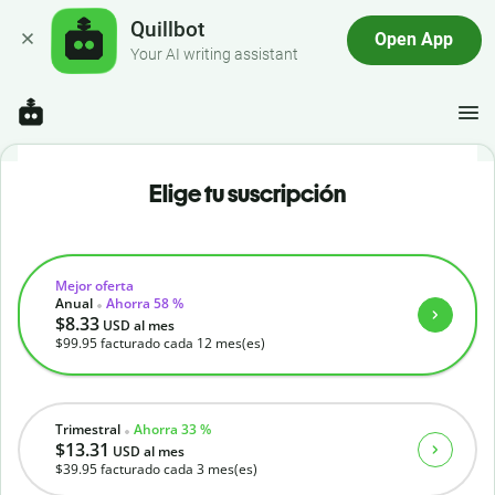
Quillbot
Open App
Your AI writing assistant
Elige tu suscripción
Mejor oferta
Anual
Ahorra 58 %
$8.33
USD
al mes
$99.95
facturado cada 12 mes(es)
Trimestral
Ahorra 33 %
$13.31
USD
al mes
$39.95
facturado cada 3 mes(es)