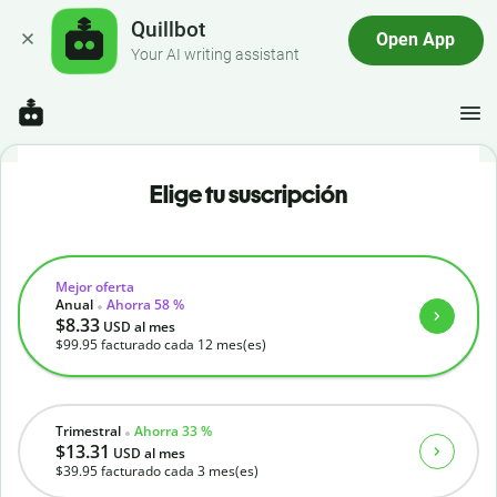
Quillbot
Open App
Your AI writing assistant
Elige tu suscripción
Mejor oferta
Anual
Ahorra 58 %
$8.33
USD
al mes
$99.95
facturado cada 12 mes(es)
Trimestral
Ahorra 33 %
$13.31
USD
al mes
$39.95
facturado cada 3 mes(es)