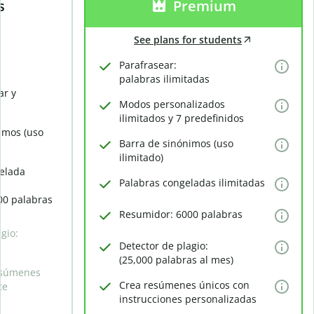
s
Premium
See plans for students
Parafrasear:
palabras ilimitadas
ar y
Modos personalizados
ilimitados y 7 predefinidos
imos (uso
Barra de sinónimos (uso
ilimitado)
elada
Palabras congeladas ilimitadas
00 palabras
Resumidor: 6000 palabras
gio:
Detector de plagio:
(25,000 palabras al mes)
esúmenes
Crea resúmenes únicos con
te
instrucciones personalizadas