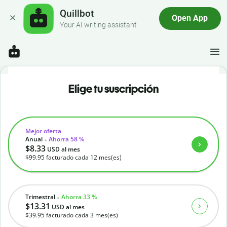
Quillbot
Open App
Your AI writing assistant
Elige tu suscripción
Mejor oferta
Anual
Ahorra 58 %
$8.33
USD
al mes
$99.95
facturado cada 12 mes(es)
Trimestral
Ahorra 33 %
$13.31
USD
al mes
$39.95
facturado cada 3 mes(es)