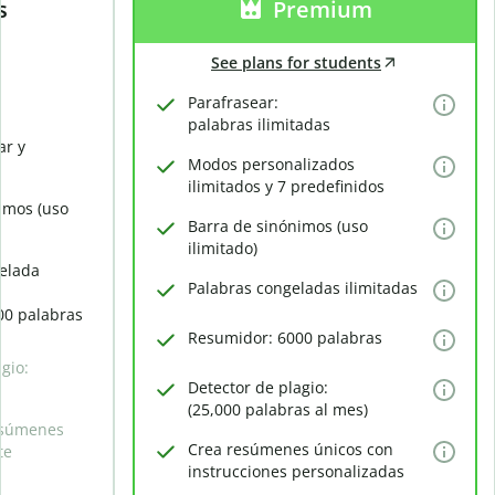
s
Premium
See plans for students
Parafrasear:
palabras ilimitadas
ar y
Modos personalizados
ilimitados y 7 predefinidos
imos (uso
Barra de sinónimos (uso
ilimitado)
elada
Palabras congeladas ilimitadas
00 palabras
Resumidor: 6000 palabras
gio:
Detector de plagio:
(25,000 palabras al mes)
esúmenes
Crea resúmenes únicos con
te
instrucciones personalizadas