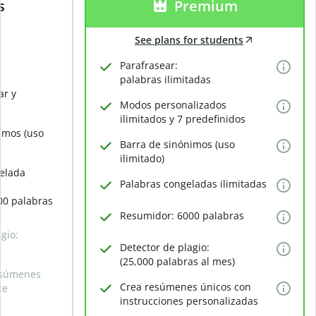
s
Premium
See plans for students
Parafrasear:
palabras ilimitadas
ar y
Modos personalizados
ilimitados y 7 predefinidos
imos (uso
Barra de sinónimos (uso
ilimitado)
elada
Palabras congeladas ilimitadas
00 palabras
Resumidor: 6000 palabras
gio:
Detector de plagio:
(25,000 palabras al mes)
esúmenes
Crea resúmenes únicos con
te
instrucciones personalizadas