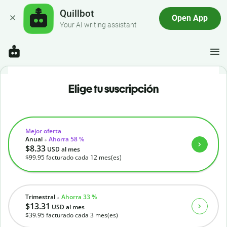
Quillbot
Open App
Your AI writing assistant
Elige tu suscripción
Mejor oferta
Anual
Ahorra 58 %
$8.33
USD
al mes
$99.95
facturado cada 12 mes(es)
Trimestral
Ahorra 33 %
$13.31
USD
al mes
$39.95
facturado cada 3 mes(es)