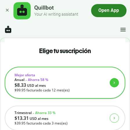
Quillbot
Open App
Your AI writing assistant
Elige tu suscripción
Mejor oferta
Anual
Ahorra 58 %
$8.33
USD
al mes
$99.95
facturado cada 12 mes(es)
Trimestral
Ahorra 33 %
$13.31
USD
al mes
$39.95
facturado cada 3 mes(es)