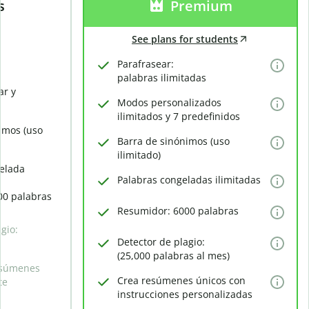
s
Premium
See plans for students
Parafrasear:
palabras ilimitadas
ar y
Modos personalizados
ilimitados y 7 predefinidos
imos (uso
Barra de sinónimos (uso
ilimitado)
elada
Palabras congeladas ilimitadas
00 palabras
Resumidor: 6000 palabras
gio:
Detector de plagio:
(25,000 palabras al mes)
esúmenes
Crea resúmenes únicos con
te
instrucciones personalizadas