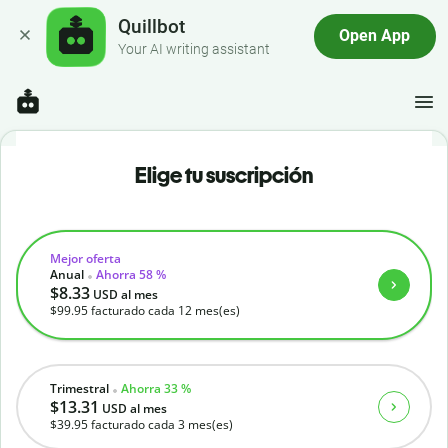
Quillbot
Open App
Your AI writing assistant
Elige tu suscripción
Mejor oferta
Anual
Ahorra 58 %
$8.33
USD
al mes
$99.95
facturado cada 12 mes(es)
Trimestral
Ahorra 33 %
$13.31
USD
al mes
$39.95
facturado cada 3 mes(es)