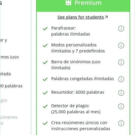
s
Premium
See plans for students
Parafrasear:
palabras ilimitadas
ar y
Modos personalizados
ilimitados y 7 predefinidos
imos (uso
Barra de sinónimos (uso
ilimitado)
elada
Palabras congeladas ilimitadas
00 palabras
Resumidor: 6000 palabras
gio:
Detector de plagio:
(25,000 palabras al mes)
esúmenes
Crea resúmenes únicos con
te
instrucciones personalizadas