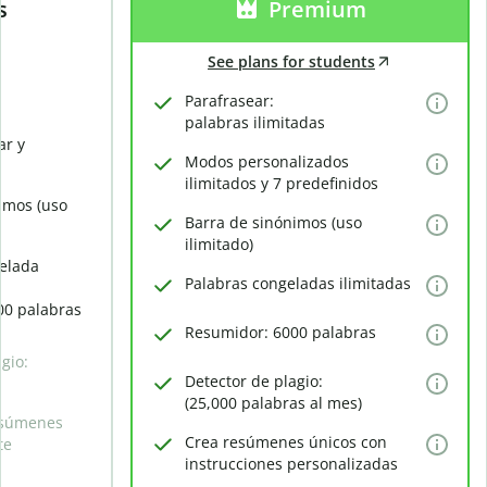
s
Premium
See plans for students
Parafrasear:
palabras ilimitadas
ar y
Modos personalizados
ilimitados y 7 predefinidos
imos (uso
Barra de sinónimos (uso
ilimitado)
elada
Palabras congeladas ilimitadas
00 palabras
Resumidor: 6000 palabras
gio:
Detector de plagio:
(25,000 palabras al mes)
esúmenes
Crea resúmenes únicos con
te
instrucciones personalizadas