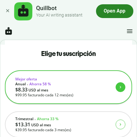
Quillbot
Open App
Your AI writing assistant
Elige tu suscripción
Mejor oferta
Anual
Ahorra 58 %
$8.33
USD
al mes
$99.95
facturado cada 12 mes(es)
Trimestral
Ahorra 33 %
$13.31
USD
al mes
$39.95
facturado cada 3 mes(es)