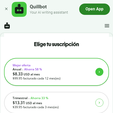
Quillbot
Open App
Your AI writing assistant
Elige tu suscripción
Mejor oferta
Anual
Ahorra 58 %
$8.33
USD
al mes
$99.95
facturado cada 12 mes(es)
Trimestral
Ahorra 33 %
$13.31
USD
al mes
$39.95
facturado cada 3 mes(es)