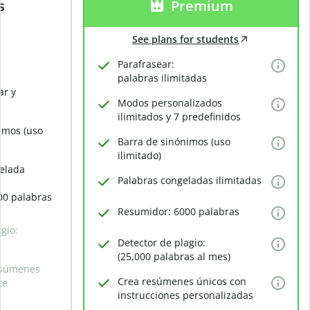
s
Premium
See plans for students
Parafrasear:
palabras ilimitadas
ar y
Modos personalizados
ilimitados y 7 predefinidos
imos (uso
Barra de sinónimos (uso
ilimitado)
elada
Palabras congeladas ilimitadas
00 palabras
Resumidor: 6000 palabras
gio:
Detector de plagio:
(25,000 palabras al mes)
esúmenes
Crea resúmenes únicos con
te
instrucciones personalizadas