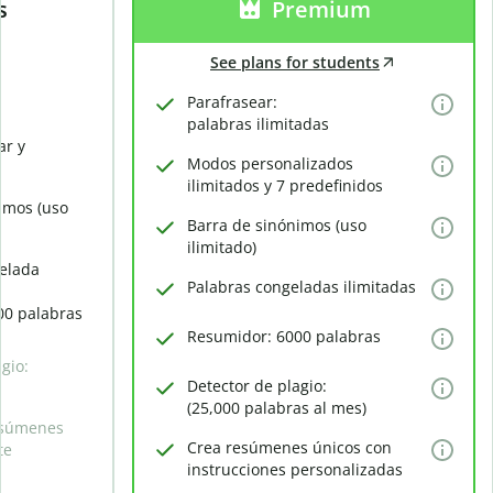
s
Premium
See plans for students
Parafrasear:
palabras ilimitadas
ar y
Modos personalizados
ilimitados y 7 predefinidos
imos (uso
Barra de sinónimos (uso
ilimitado)
elada
Palabras congeladas ilimitadas
00 palabras
Resumidor: 6000 palabras
gio:
Detector de plagio:
(25,000 palabras al mes)
esúmenes
Crea resúmenes únicos con
te
instrucciones personalizadas