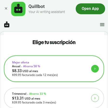
Quillbot
Open App
Your AI writing assistant
Elige tu suscripción
Mejor oferta
Anual
Ahorra 58 %
$8.33
USD
al mes
$99.95
facturado cada 12 mes(es)
Trimestral
Ahorra 33 %
$13.31
USD
al mes
$39.95
facturado cada 3 mes(es)