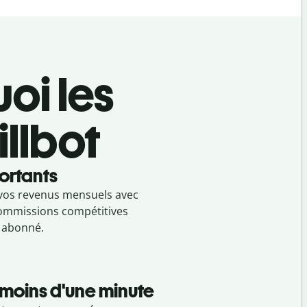
oi les
illbot
ortants
 à vos revenus mensuels avec
 commissions compétitives
r abonné.
 moins d'une minute