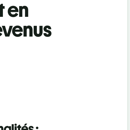
t en
evenus
alités :