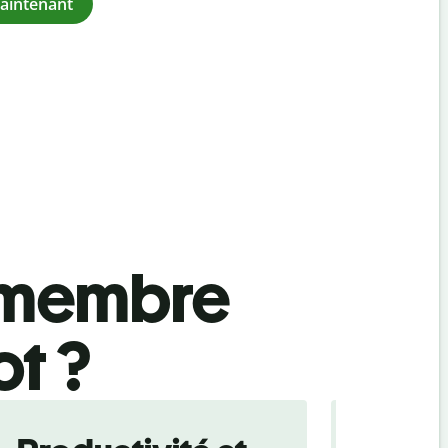
maintenant
n membre
ot ?