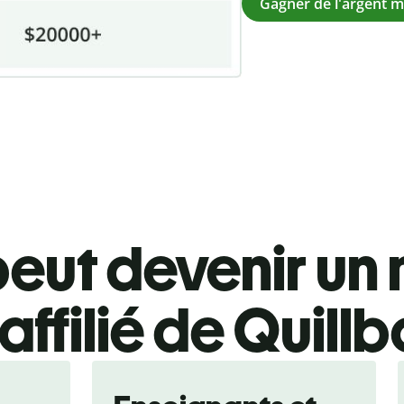
Gagner de l'argent 
peut devenir u
affilié de Quillb