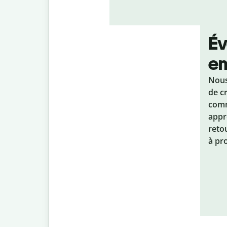
Év
e
Nous
de c
comm
appr
reto
à pr