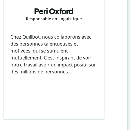
Peri Oxford
Responsable en linguistique
Chez Quillbot, nous collaborons avec
Mon p
des personnes talentueuses et
Respon
motivées, qui se stimulent
été in
mutuellement. C’est inspirant de voir
porté
notre travail avoir un impact positif sur
Chez Q
des millions de personnes.
vont d