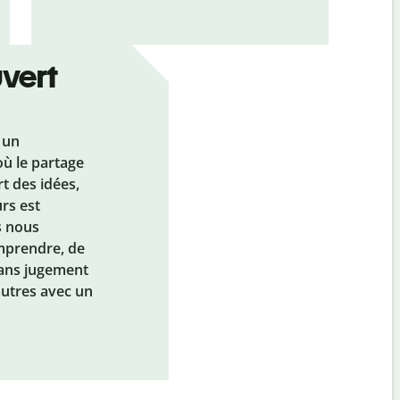
uvert
 un
ù le partage
t des idées,
rs est
s nous
mprendre, de
ans jugement
autres avec un