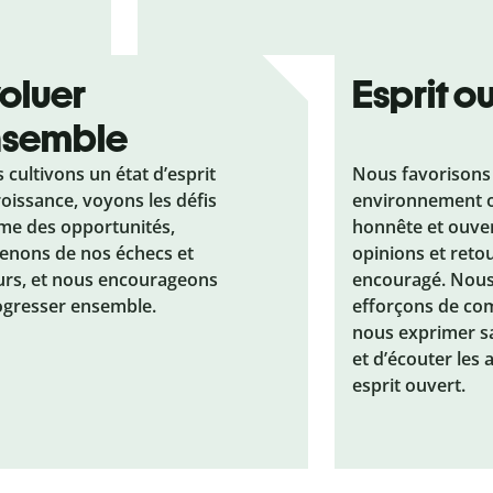
oluer
Esprit o
nsemble
 cultivons un état d’esprit
Nous favorisons
roissance, voyons les défis
environnement o
e des opportunités,
honnête et ouver
enons de nos échecs et
opinions et retou
urs, et nous encourageons
encouragé. Nou
ogresser ensemble.
efforçons de co
nous exprimer s
et d’écouter les 
esprit ouvert.