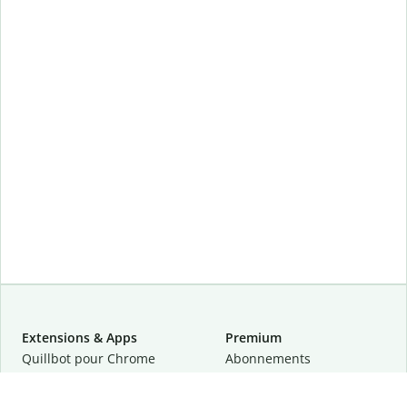
Extensions & Apps
Premium
Quillbot pour Chrome
Abonnements
Quillbot pour Edge
Tarifs
Quillbot pour Safari
Pour les entreprises