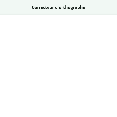
Correcteur d'orthographe
Correcteur d'orthographe gr
ez l'efficacité du meilleur correcteur d'orthographe dispon